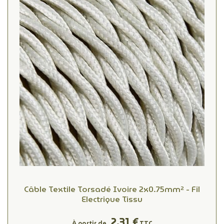
Câble Textile Torsadé Ivoire 2x0.75mm² - Fil
Electrique Tissu
2,31 €
À partir de
TTC