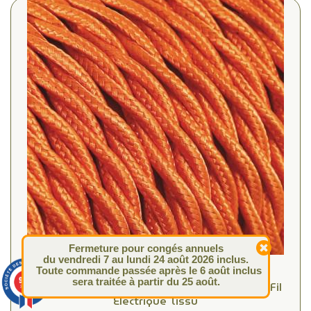
Fermeture pour congés annuels
du vendredi 7 au lundi 24 août 2026 inclus.
Toute commande passée après le 6 août inclus
9.4
sera traitée à partir du 25 août.
/10
Câble Textile torsadé Orange 2x0.75mm² - Fil
313 avis
Electrique Tissu