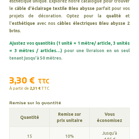
esthétique unique. Explorez notre catalogue pour trouver
le
câble d'éclairage textile Bleu abysse
parfait pour vos
projets de décoration. Optez pour la
qualité
et
l'
esthétique
avec nos
câbles électriques Bleu abysse 2
brins
.
Ajustez vos quantités (1 unité = 1 mètre/ article, 3 unités
= 3 mètres / articles…)
pour une livraison en un seul
tenant jusqu'à 50 mètres.
3,30 €
TTC
À partir de
2,31 €
TTC
Remise sur la quantité
Remise sur
Vous
Quantité
prix unitaire
économisez
Jusqu'à
15
10%