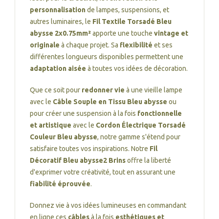
personnalisation
de lampes, suspensions, et
autres luminaires, le
Fil Textile Torsadé Bleu
abysse 2x0.75mm²
apporte une touche
vintage et
originale
à chaque projet. Sa
flexibilité
et ses
différentes longueurs disponibles permettent une
adaptation aisée
à toutes vos idées de décoration.
Que ce soit pour
redonner vie
à une vieille lampe
avec le
Câble Souple en Tissu Bleu abysse
ou
pour créer une suspension à la fois
fonctionnelle
et artistique
avec le
Cordon Électrique Torsadé
Couleur Bleu abysse
, notre gamme s'étend pour
satisfaire toutes vos inspirations. Notre
Fil
Décoratif Bleu abysse2 Brins
offre la liberté
d'exprimer votre créativité, tout en assurant une
fiabilité éprouvée
.
Donnez vie à vos idées lumineuses en commandant
en ligne ces
câbles
à la fois
esthétiques et