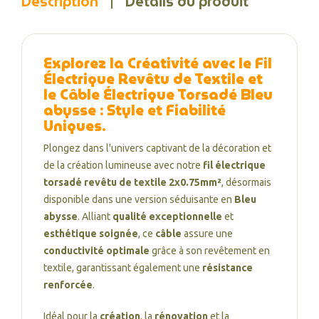
Description
Détails du produit
Explorez la Créativité avec le
Fil
Électrique Revêtu de Textile
et
le
Câble Électrique Torsadé Bleu
abysse
: Style et Fiabilité
Uniques
.
Plongez dans l'univers captivant de la décoration et
de la création lumineuse avec notre
fil électrique
torsadé revêtu de textile 2x0.75mm²
, désormais
disponible dans une version séduisante en
Bleu
abysse
. Alliant
qualité exceptionnelle
et
esthétique soignée
, ce
câble
assure une
conductivité optimale
grâce à son revêtement en
textile, garantissant également une
résistance
renforcée
.
Idéal pour la
création
, la
rénovation
et la