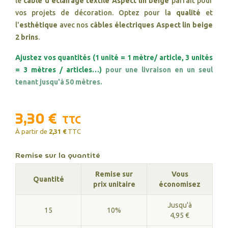
le
câble d'éclairage textile Aspect lin beige
parfait pour
vos projets de décoration. Optez pour la
qualité
et
l'
esthétique
avec nos
câbles électriques Aspect lin beige
2 brins
.
Ajustez vos quantités (1 unité = 1 mètre/ article, 3 unités
= 3 mètres / articles…)
pour une livraison en un seul
tenant jusqu'à 50 mètres.
3,30 €
TTC
À partir de
2,31 €
TTC
Remise sur la quantité
Remise sur
Vous
Quantité
prix unitaire
économisez
Jusqu'à
15
10%
4,95 €