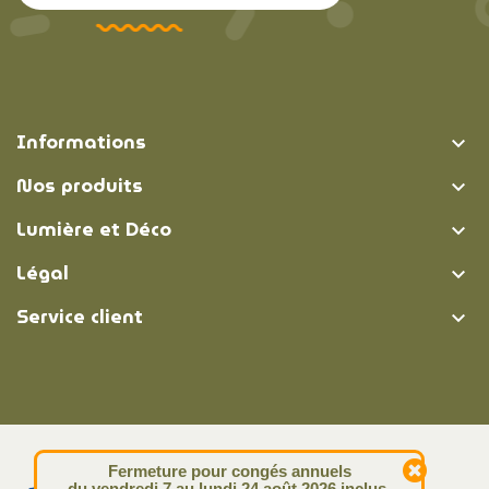
Informations

Nos produits

Lumière et Déco

Légal

Service client

© Lumière et Déco | 2026
Fermeture pour congés annuels
du vendredi 7 au lundi 24 août 2026 inclus.