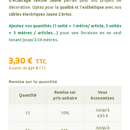
d'éclairage textile Jaune
parfait pour vos projets de
décoration. Optez pour la
qualité
et l'
esthétique
avec nos
câbles électriques Jaune 2 brins
.
Ajustez vos quantités (1 unité = 1 mètre/ article, 3 unités
= 3 mètres / articles…)
pour une livraison en un seul
tenant jusqu'à 50 mètres.
3,30 €
TTC
À partir de
2,31 €
TTC
Remise sur la quantité
Remise sur
Vous
Quantité
prix unitaire
économisez
Jusqu'à
15
10%
4,95 €
Jusqu'à