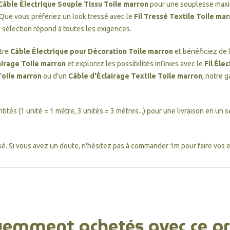
Câble Électrique Souple Tissu Toile marron
pour une souplesse maxi
 Que vous préfériez un look tressé avec le
Fil Tressé Textile Toile m
e sélection répond à toutes les exigences.
otre
Câble Électrique pour Décoration Toile marron
et bénéficiez de 
airage Toile marron
et explorez les possibilités infinies avec le
Fil Éle
Toile marron
ou d'un
Câble d'Éclairage Textile Toile marron
, notre 
tités (1 unité = 1 mètre, 3 unités = 3 mètres...) pour une livraison en un s
é. Si vous avez un doute, n'hésitez pas à commander 1m pour faire vos es
uemment achetés avec ce pr