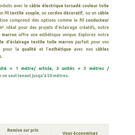
duits avec le
câble électrique torsadé couleur toile
 un
fil textile souple
, un
cordon décoratif
, ou un
câble
ection comprend des options comme le
fil conducteur
m²
. Idéal pour des projets d'éclairage créatifs, notre
e marron
offre une esthétique unique. Explorez notre
le d'éclairage textile toile marron
parfait pour vos
ez pour la
qualité
et l'
esthétique
avec nos
câbles
s
.
nité = 1 mètre/ article, 3 unités = 3 mètres /
n un seul tenant jusqu'à 50 mètres.
Remise sur prix
Vous économisez