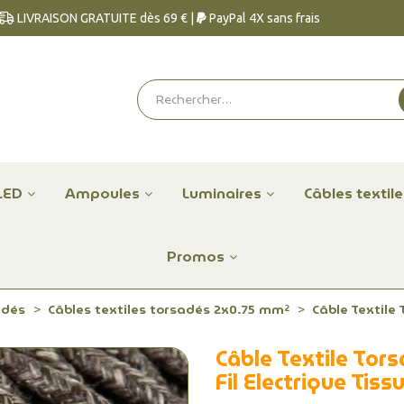
LIVRAISON GRATUITE dès 69 € |
PayPal 4X sans frais
LED
Ampoules
Luminaires
Câbles textil
Promos
adés
Câbles textiles torsadés 2x0.75 mm²
Câble Textile 
Câble Textile Tor
Fil Electrique Tiss