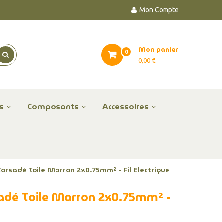
Mon Compte
Mon panier
0
0,00 €
es
Composants
Accessoires
Torsadé Toile Marron 2x0.75mm² - Fil Electrique
sadé Toile Marron 2x0.75mm² -
u