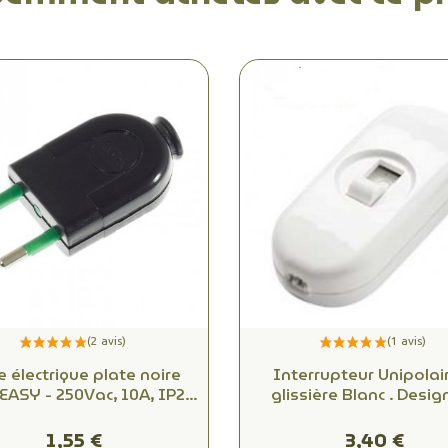
e électrique plate noire
Interrupteur Unipolai
EASY - 250Vac, 10A, IP20
glissière Blanc . Desig
rme IMQ et démontable,
Achille Castiglioni
ouvez la connectique
1,55 €
3,40 €