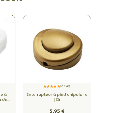
re à
Interrupteur à pied unipolaire
n de
| Or
5,95 €