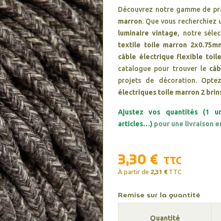
Découvrez notre gamme de pro
marron
. Que vous recherchiez
luminaire vintage
, notre sél
textile toile marron 2x0.75m
câble électrique flexible toil
catalogue pour trouver le
câb
projets de décoration. Opt
électriques toile marron 2 brin
Ajustez vos quantités (1 u
articles…)
pour une livraison e
3,30 €
TTC
À partir de
2,31 €
TTC
Remise sur la quantité
Quantité