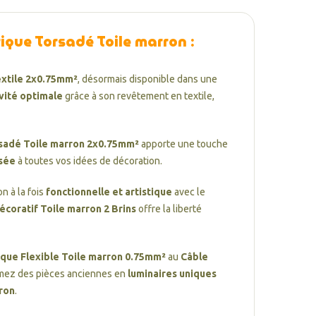
rique Torsadé Toile marron
:
textile 2x0.75mm²
, désormais disponible dans une
vité optimale
grâce à son revêtement en textile,
orsadé Toile marron 2x0.75mm²
apporte une touche
isée
à toutes vos idées de décoration.
n à la fois
fonctionnelle et artistique
avec le
Décoratif Toile marron 2 Brins
offre la liberté
rique Flexible Toile marron 0.75mm²
au
Câble
ormez des pièces anciennes en
luminaires uniques
ron
.