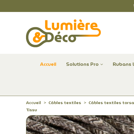
Accueil
Solutions Pro
Rubans 
Plafonniers et hublots LED professionnels
Alimentations et Contrôle LED 24 V Radium
Remplace Mercure, Sodium, Iodures - LED
Accueil
Câbles textiles
Câbles textiles tors
Tissu