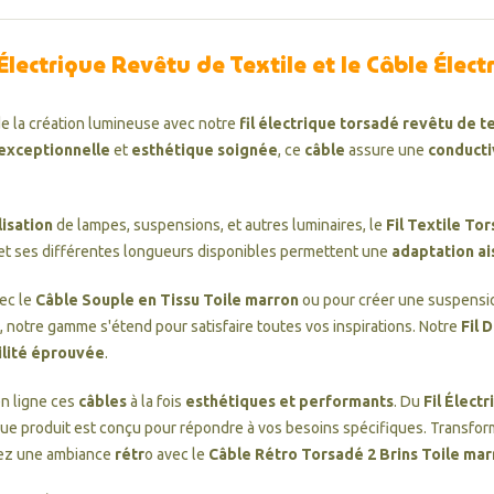
 Électrique Revêtu de Textile
et le
Câble Élect
de la création lumineuse avec notre
fil électrique torsadé revêtu de 
 exceptionnelle
et
esthétique soignée
, ce
câble
assure une
conducti
isation
de lampes, suspensions, et autres luminaires, le
Fil Textile T
et ses différentes longueurs disponibles permettent une
adaptation a
vec le
Câble Souple en Tissu Toile marron
ou pour créer une suspensio
, notre gamme s'étend pour satisfaire toutes vos inspirations. Notre
Fil 
ilité éprouvée
.
n ligne ces
câbles
à la fois
esthétiques et performants
. Du
Fil Élect
que produit est conçu pour répondre à vos besoins spécifiques. Transf
ez une ambiance
rétr
o avec le
Câble Rétro Torsadé 2 Brins Toile mar