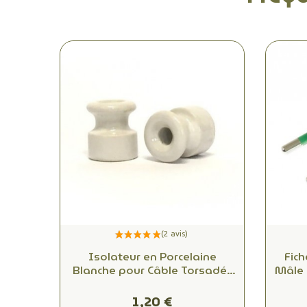
Isolateur en Porcelaine
Fich
Blanche pour Câble Torsadé :
Mâle 
Sécurité, Décoration Vintage
| No
et Installations Électriques
tr
1,20 €