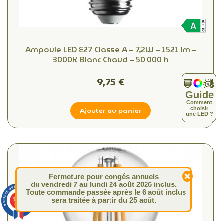
(1 avis
Ampoule LED E27 Classe A – 7,2W – 1521 lm –
3000K Blanc Chaud – 50 000 h
9,75 €
Guide
C
o
m
m
e
n
t
Ajouter au panier
c
h
o
i
s
i
r
u
n
e
L
E
D
?
Fermeture pour congés annuels
du vendredi 7 au lundi 24 août 2026 inclus.
Toute commande passée après le 6 août inclus
9.4
sera traitée à partir du 25 août.
/10
313 avis