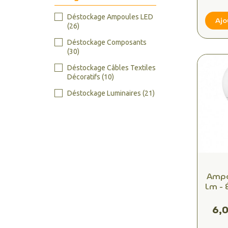
Déstockage Ampoules LED
Ajo
(26)
Déstockage Composants
(30)
Déstockage Câbles Textiles
Décoratifs
(10)
Déstockage Luminaires
(21)
Ampo
Lm - 
Inc
Lum
6,0
2700K