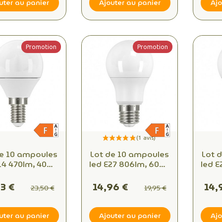
uter au panier
Ajouter au panier
Ajo
Promotion
Promotion
de 10 ampoules
Lot de 10 ampoules
Lot 
led E27 806lm, 60W,
led E27 806lm, 60W,
lanc chaud
Blanc neutre
B
63 €
14,96 €
14,
23,50 €
19,95 €
uter au panier
Ajouter au panier
Ajo