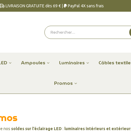
LIVRAISON GRATUITE dès 69 € |
PayPal 4X sans frais
LED
Ampoules
Luminaires
Câbles textil
Promos
mos
de nos
soldes sur l’éclairage LED
:
luminaires intérieurs et extérieur