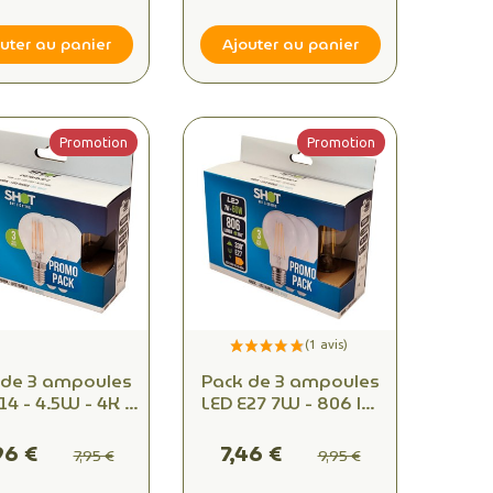
Ambiant
Ambiant
uter au panier
Ajouter au panier
Promotion
Promotion
 de 3 ampoules
Pack de 3 ampoules
14 - 4.5W - 4K -
LED E27 7W - 806 lm
lm (équivalent
(équivalent 60W) -
) - Éclairage
4K - Éclairage éco et
96 €
7,46 €
7,95 €
9,95 €
irect éco pour
puissant
pe à poser et