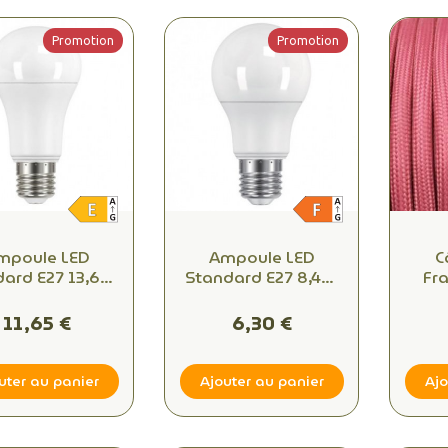
Promotion
Promotion
mpoule LED
Ampoule LED
C
dard E27 13,6W
Standard E27 8,4W
Fra
0K – 1521 lm
2700K – 806 lm
mable Blanc
Dimmable Blanc
11,65 €
6,30 €
re Équivalent
Chaud Équivalent
100W
60W
uter au panier
Ajouter au panier
Ajo