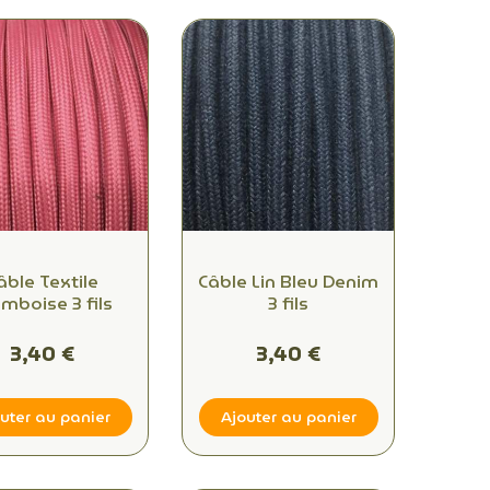
âble Textile
Câble Lin Bleu Denim
(1 avis)
mboise 3 fils
3 fils
3,40 €
3,40 €
uter au panier
Ajouter au panier