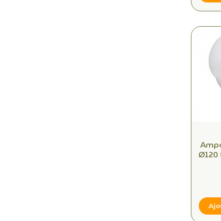
Ampo
Ø120 
– 
Cha
Ajo