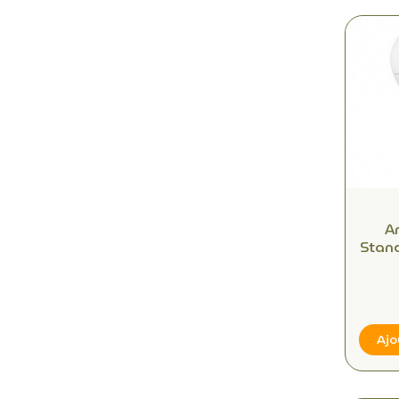
A
Stan
400
Dim
Neut
Ajo