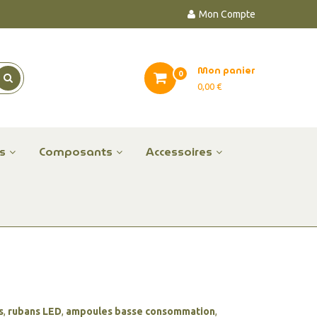
Mon Compte
Mon panier
0
0,00 €
es
Composants
Accessoires
s
,
rubans LED
,
ampoules basse consommation
,