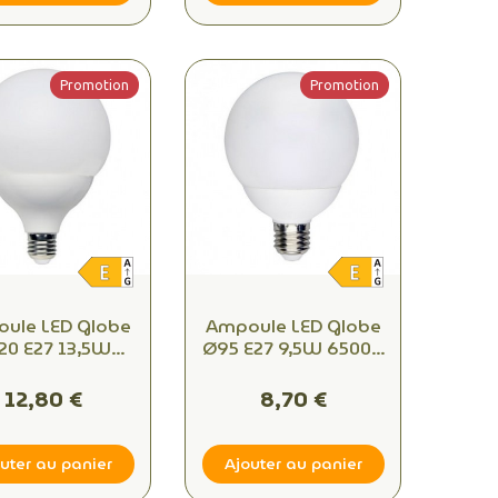
Promotion
Promotion
ule LED Globe
Ampoule LED Globe
20 E27 13,5W
Ø95 E27 9,5W 6500K
 – 1521 lm Blanc
– 1055 lm Blanc Froid
tre Équivalent
Équivalent 75W
12,80 €
8,70 €
100W
uter au panier
Ajouter au panier