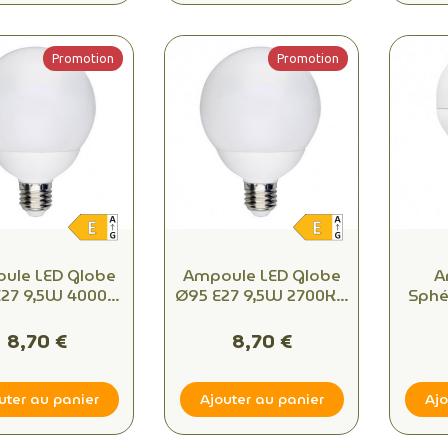
Promotion
Promotion
ule LED Globe
Ampoule LED Globe
A
E27 9,5W 4000K
Ø95 E27 9,5W 2700K –
Sphé
1055 lm Blanc
1055 lm Blanc Chaud
27
re Équivalent
Équivalent 75W
Di
8,70 €
8,70 €
75W
Cha
uter au panier
Ajouter au panier
Ajo