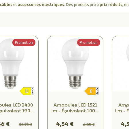
câbles
et
accessoires électriques
. Des produits pro à
prix réduits
, e
Promotion
Promotion
ules LED 3400
Ampoules LED 1521
Ampo
Équivalent 190W
Lm - Équivalent 100W
Lm - 
andescence -
Incandescence -
Inc
ière Chaude
Lumière Neutre
Lu
56 €
4,54 €
4,
32,75 €
6,05 €
 pour Éclairage
4000K pour Éclairage
2700K