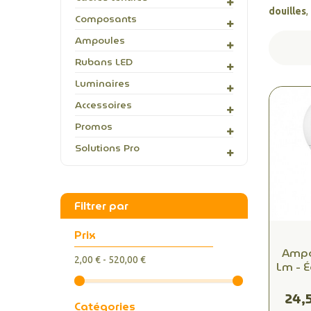
douilles
,
Composants
Ampoules
Rubans LED
Luminaires
Accessoires
Promos
Solutions Pro
Filtrer par
Prix
Ampo
2,00 € - 520,00 €
Lm - 
Inc
Lum
24,
Catégories
2700K