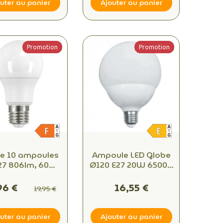
uter au panier
Ajouter au panier
Promotion
Promotion
de 10 ampoules
Ampoule LED Globe
Ø120 E27 20W 6500K
lanc chaud
– 2452 lm Blanc Froid
Équivalent 150W
96 €
16,55 €
19,95 €
uter au panier
Ajouter au panier