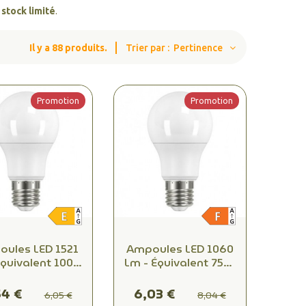
n
stock limité
.
Il y a 88 produits.
Trier par :
Pertinence
Promotion
Promotion
ules LED 1521
Ampoules LED 1060
Équivalent 100W
Lm - Équivalent 75W
andescence -
Incandescence -
mière Chaude
Lumière Neutre
54 €
6,03 €
6,05 €
8,04 €
 pour Éclairage
4000K pour Éclairage