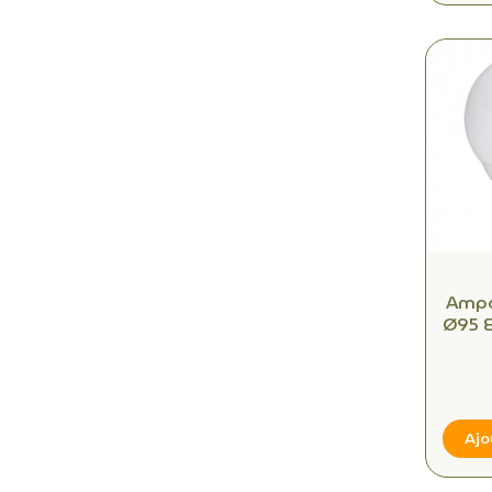
Ampo
Ø95 
– 
Neut
Ajo