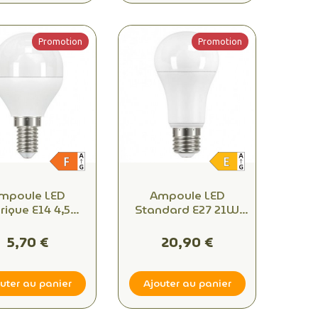
Promotion
Promotion
mpoule LED
Ampoule LED
rique E14 4,5W
Standard E27 21W
00K – 470 lm
4000K – 2452 lm
mmable Blanc
Dimmable Blanc
5,70 €
20,90 €
ud Équivalent
Neutre Équivalent
40W
150W
uter au panier
Ajouter au panier