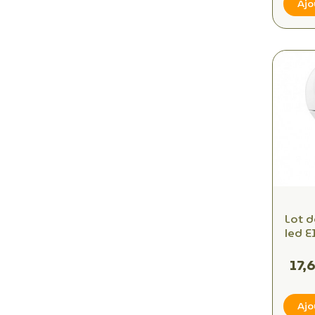
Ajo
Lot 
led E14 470lm, 40W,
B
17,
Ajo