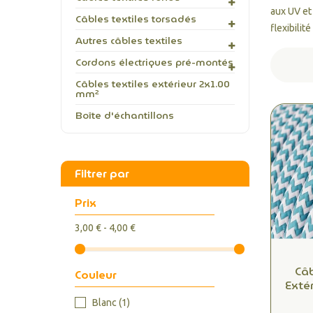
aux UV et 
Câbles textiles torsadés
flexibilité
Autres câbles textiles
Cordons électriques pré-montés
Câbles textiles extérieur 2x1.00
mm²
Boîte d'échantillons
Filtrer par
Prix
3,00 € - 4,00 €
Câb
Couleur
Exté
2
Blanc
(1)