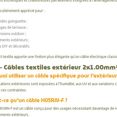
s esthétiques et chaleureuses parfaitement intégrées à l’aménagement 
ticulièrement apprécié pour :
andes guinguette ;
ages de terrasse ;
nsions outdoor ;
ments extérieurs ;
s DIY et décoratifs.
 textile apporte une finition plus élégante qu’un câble électrique classi
– Câbles textiles extérieur 2x1.00mm
oi utiliser un câble spécifique pour l’extérieur
llations extérieures sont exposées à l’humidité, aux UV et aux variations
 ces contraintes.
t-ce qu’un câble H05RN-F ?
H05RN-F est un câble conçu pour des usages nécessitant davantage de rés
ments extérieurs.