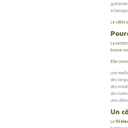
guirlande
éclairage
Le câble 
Pour
La sectio
bonne sou
Elle convi
une meille
des longu
des insta
des lumin
une utilis
Un c
Le
fil él