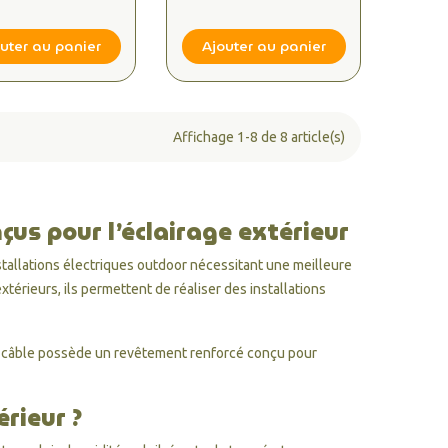
mpéries, Idéal
Intempéries, Idéal
Installation en
pour Installation en
in et Terrasse
Jardin et Terrasse
uter au panier
Ajouter au panier
Affichage 1-8 de 8 article(s)
çus pour l’éclairage extérieur
tallations électriques outdoor nécessitant une meilleure
térieurs, ils permettent de réaliser des installations
 de câble possède un revêtement renforcé conçu pour
érieur ?