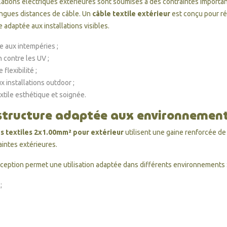
lations électriques extérieures sont soumises à des contraintes important
ngues distances de câble. Un
câble textile extérieur
est conçu pour rés
 adaptée aux installations visibles.
e aux intempéries ;
 contre les UV ;
 flexibilité ;
x installations outdoor ;
extile esthétique et soignée.
structure adaptée aux environnemen
s textiles 2x1.00mm² pour extérieur
utilisent une gaine renforcée de
aintes extérieures.
ception permet une utilisation adaptée dans différents environnements 
;