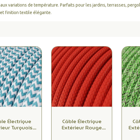
aux variations de température. Parfaits pour les jardins, terrasses, pergol
 et finition textile élégante.
le Électrique
Câble Électrique
Câb
rieur Turquoise
Extérieur Rouge
Exté
x1.00mm² -
2x1.00mm² -
2