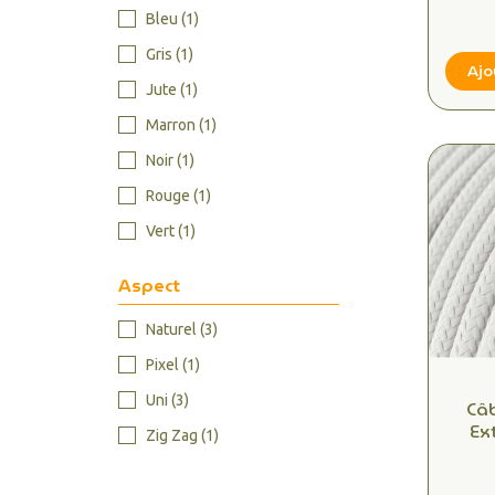
Rés
Inte
Bleu
(1)
pour 
Gris
(1)
Jard
Ajo
Jute
(1)
Marron
(1)
Noir
(1)
Rouge
(1)
Vert
(1)
Aspect
Naturel
(3)
Pixel
(1)
Uni
(3)
Câb
Ex
Zig Zag
(1)
2
Rés