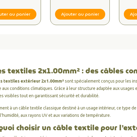
mpéries, Idéal
Intempéries, Idéal
Inte
Installation en
pour Installation en
pour 
in et Terrasse
Jardin et Terrasse
Jard
uter au panier
Ajouter au panier
Ajo
s textiles 2x1.00mm² : des câbles con
s textiles extérieur 2x1.00mm²
sont spécialement conçus pour les ins
 aux conditions climatiques. Grâce à leur structure adaptée aux usages ex
s visibles tout en garantissant sécurité et durabilité.
ment à un câble textile classique destiné à un usage intérieur, ce type
 l’humidité, aux rayons UV et aux variations de température.
uoi choisir un câble textile pour l’ext