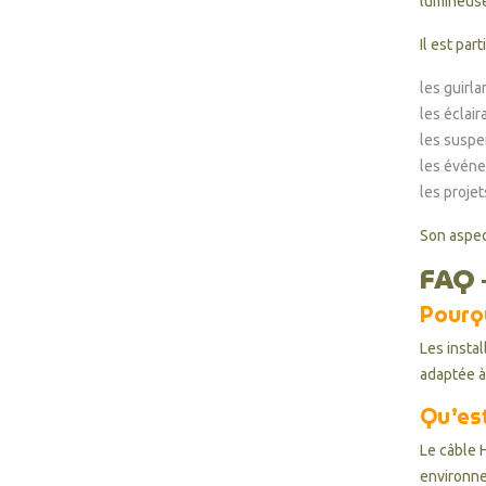
lumineuse
Il est par
les guirl
les éclair
les suspe
les événe
les projet
Son aspect
FAQ 
Pourqu
Les insta
adaptée à
Qu’es
Le câble 
environne