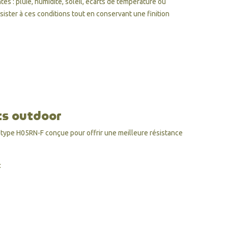
es : pluie, humidité, soleil, écarts de température ou
ister à ces conditions tout en conservant une finition
ts outdoor
 type H05RN-F conçue pour offrir une meilleure résistance
: