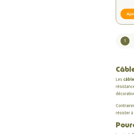
Inte
pour 
Jard
Ajo
1
Câble
Les
câble
résistance
décorative
Contraire
résister à
Pourq