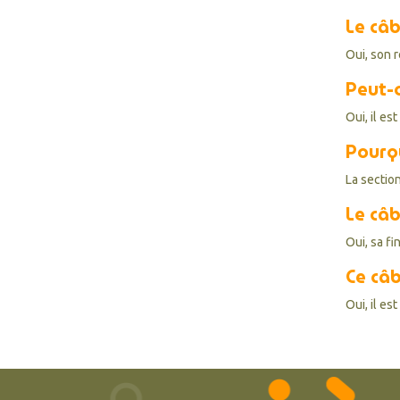
Le câb
Oui, son 
Peut-o
Oui, il e
Pourqu
La sectio
Le câb
Oui, sa fi
Ce câb
Oui, il es