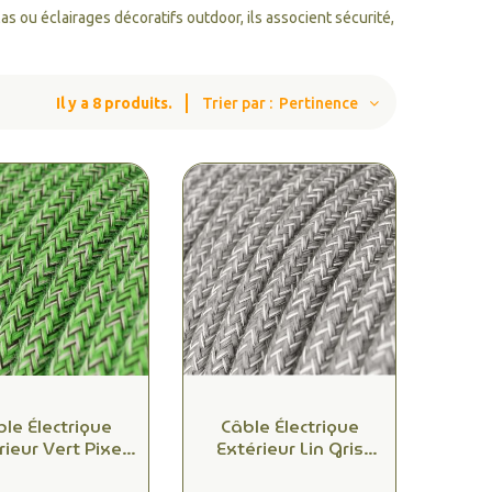
as ou éclairages décoratifs outdoor, ils associent sécurité,
Il y a 8 produits.
Trier par :
Pertinence
le Électrique
Câble Électrique
rieur Vert Pixel
Extérieur Lin Gris
x1.00mm² -
2x1.00mm² -