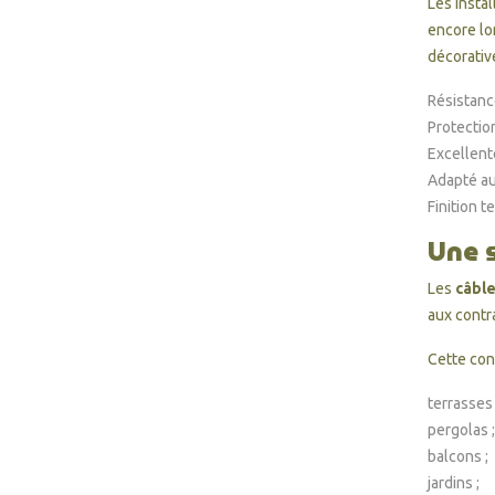
Les instal
encore lo
décorative
Résistanc
Protection
Excellente
Adapté au
Finition t
Une 
Les
câble
aux contr
Cette con
terrasses 
pergolas ;
balcons ;
jardins ;