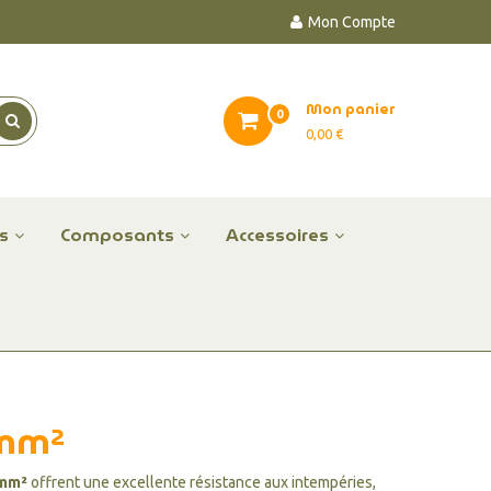
Mon Compte
Mon panier
0
0,00 €
es
Composants
Accessoires
 mm²
0mm²
offrent une excellente résistance aux intempéries,