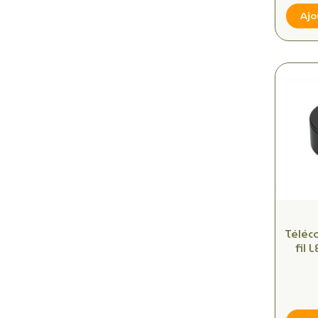
Ajo
Télé
fil 
ruban