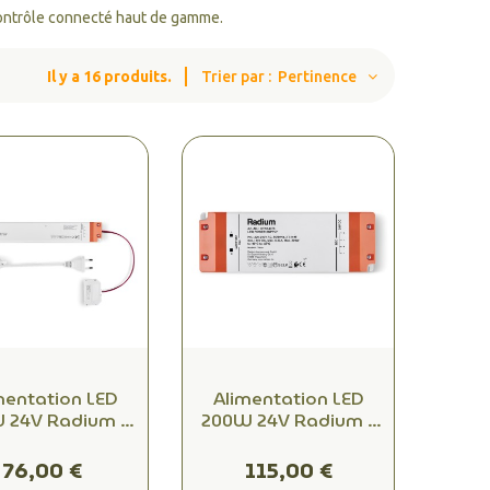
ontrôle connecté haut de gamme.
Il y a 16 produits.
Trier par :
Pertinence
mentation LED
Alimentation LED
 24V Radium –
200W 24V Radium –
haute puissance
Haute puissance à
pré-câblé –
câbler – Pour usage
76,00 €
115,00 €
allation rapide
pro