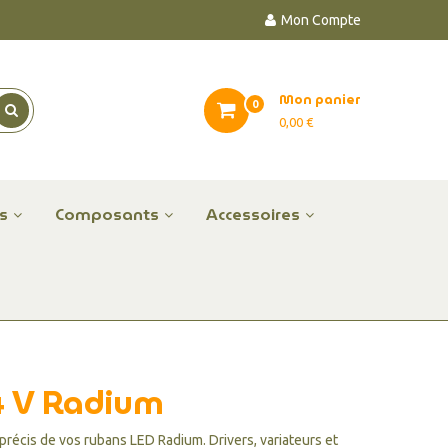
Mon Compte
Mon panier
0
0,00 €
es
Composants
Accessoires
4 V Radium
 précis de vos
rubans LED Radium
. Drivers, variateurs et