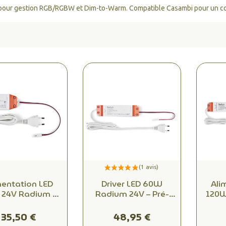
pour gestion RGB/RGBW et Dim-to-Warm. Compatible
Casambi
pour un c
mentation LED
Driver LED 60W
Ali
24V Radium –
Radium 24V – Pré-
120W
e à brancher –
câblé pour rubans
Bloc 
e pour petites
LED – Usage
35,50 €
48,95 €
longueurs
résidentiel ou
Inst