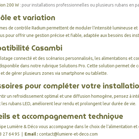
ion 200 W
: pour installations professionnelles ou plusieurs rubans en pa
ôle et variation
mes de contrôle Radium permettent de moduler l’intensité lumineuse et 
us pour offrir une gestion précise et fiable, adaptée aux besoins des ins
atibilité Casambi
ilotage connecté et des scénarios personnalisés, les alimentations et co
 disponible dans notre rubrique
Solutions Pro
. Cette solution permet de 
s et de gérer plusieurs zones via smartphone ou tablette.
soires pour compléter votre installati
ntir un refroidissement optimal et une diffusion homogène, pensez à in
 les rubans LED, améliorent leur rendu et prolongent leur durée de vie.
eils et accompagnement technique
ipe Lumière & Déco vous accompagne dans le choix de l’alimentation et
3 27 64 95
|
Email :
contact@lumiere-et-deco.com