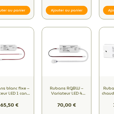
tertiaire
uter au panier
Ajouter au panier
Ajo
s blanc fixe –
Rubans RGBW –
Ruba
teur LED 1 canal
Variateur LED 4
chaud
igbee – Radium
canaux 12/24V
5 c
Zigbee – Radium
12/
65,50 €
70,00 €