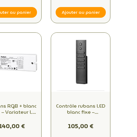
uter au panier
Ajouter au panier
ns RGB + blanc
Contrôle rubans LED
 – Variateur LED
blanc fixe –
(1 avis)
anaux Zigbee
Télécommande
24V – Radium
Zigbee 4 zones –
140,00 €
105,00 €
Radium