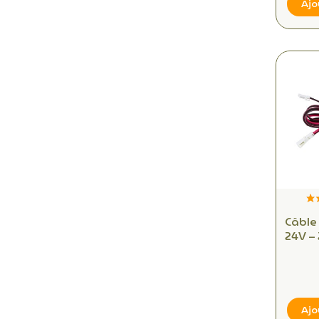
Ajo
Câble 
24V –
mo
Ajo