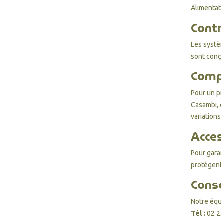
Alimentat
Contr
Les systè
sont conç
Comp
Pour un p
Casambi
,
variation
Acces
Pour gara
protègent
Cons
Notre équ
Tél :
02 2