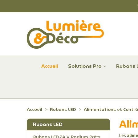
Accueil
Solutions Pro
Rubans 
Plafonniers et hublots LED professionnels
Alimentations et Contrôle LED 24 V Radium
Remplace Mercure, Sodium, Iodures - LED
Accueil
Rubans LED
Alimentations et Contr
Ali
Rubans LED
Les
alime
Rubans LED 24 V Radium Prêts