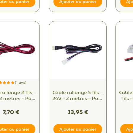
uter au panier
Ajouter au panier
Ajo
rallonge 2 fils –
Câble rallonge 5 fils –
Câble 
 2 mètres – Pour
24V – 2 mètres – Pour
fils
rubans LED
rubans LED RGBW –
mm –
nochromes –
Radium
– Eas
7,70 €
13,95 €
Radium
uter au panier
Ajouter au panier
Ajo