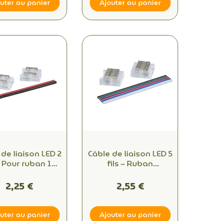
uter au panier
Ajouter au panier
de liaison LED 2
Câble de liaison LED 5
 – Pour ruban 10
fils – Ruban
 Longueur 5 cm
multicolore + blanc –
y Connect – 24V
12 mm – 5 cm –
2,25 €
2,55 €
Radium
uter au panier
Ajouter au panier