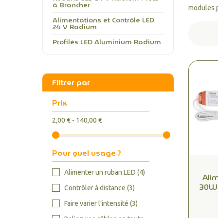
à Brancher
modules 
Alimentations et Contrôle LED
24 V Radium
Profilés LED Aluminium Radium
Filtrer par
Prix
2,00 € - 140,00 €
Pour quel usage ?
Alimenter un ruban LED
(4)
Ali
30W 
Contrôler à distance
(3)
Prêt
Faire varier l’intensité
(3)
Idéal