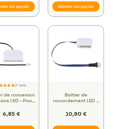
uter au panier
Ajouter au panier
er de connexion
Boîtier de
bans LED – Pour
raccordement LED 4
tallation 24V –
sorties – Radium –
Radium
24V Easy Connect
6,85 €
10,80 €