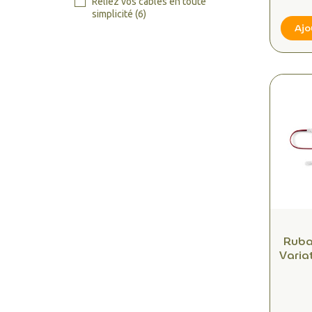
Reliez vos câbles en toute
simplicité
(6)
Ajo
Ruban
Varia
24V Z