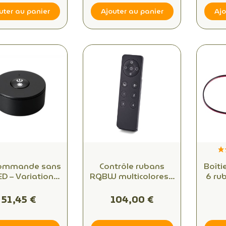
uter au panier
Ajouter au panier
Ajo
commande sans
Contrôle rubans
Boîti
LED – Variation
RGBW multicolores –
6 ru
 blanc – Zigbee
Télécommande LED
ins
– Radium
Zigbee – 4 zones
51,45 €
104,00 €