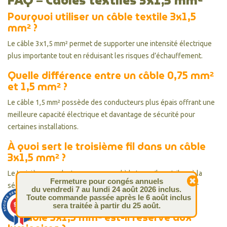
FAQ – Câbles textiles 3x1,5 mm²
Pourquoi utiliser un câble textile 3x1,5
mm² ?
Le câble 3x1,5 mm² permet de supporter une intensité électrique
plus importante tout en réduisant les risques d’échauffement.
Quelle différence entre un câble 0,75 mm²
et 1,5 mm² ?
Le câble 1,5 mm² possède des conducteurs plus épais offrant une
meilleure capacité électrique et davantage de sécurité pour
certaines installations.
À quoi sert le troisième fil dans un câble
3x1,5 mm² ?
Le troisième conducteur correspond à la terre. Il contribue à la
Fermeture pour congés annuels
sécurité électrique de l’installation et est indispensable pour
du vendredi 7 au lundi 24 août 2026 inclus.
Toute commande passée après le 6 août inclus
certains équipements.
9.4
sera traitée à partir du 25 août.
/10
313 avis
Le câble 3x1,5 mm² est-il réservé aux