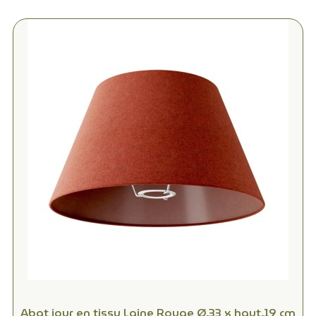
Abat jour en tissu Laine Rouge Ø.33 x haut.19 cm