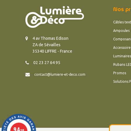
Nos pr
Câbles text
Ampoules
4 av Thomas Edison
Composan
ZA de Sévailles
Accessoire
35340 LIFFRE - France
Luminaires
02 23 27 64 95
Rubans LE
Promos
contact@lumiere-et-deco.com
Solutions 
9.4
/10