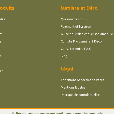
oduits
Lumière et Déco
iles
Qui sommes-nous
Paiement et livraison
ts
Guide pour bien choisir son ampoule
s
Compte Pro Lumière & Déco
Consulter notre F.A.Q
D
Blog
Légal
Pro
Conditions Générales de vente
Mentions légales
Politique de confidentialité
💡
Fermeture de notre entrepôt pour congés annuels