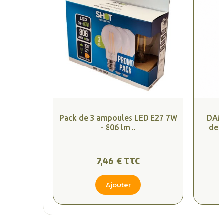
Pack de 3 ampoules LED E27 7W
DA
- 806 lm...
de
7,46 € TTC
Ajouter