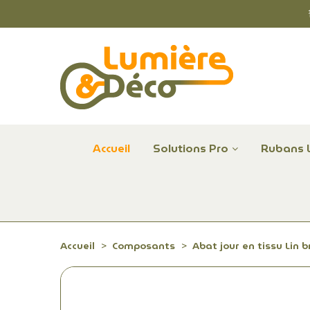
Accueil
Solutions Pro
Rubans 
Plafonniers et hublots LED professionnels
Alimentations et Contrôle LED 24 V Radium
Remplace Mercure, Sodium, Iodures - LED
Accueil
Composants
Abat jour en tissu Lin 