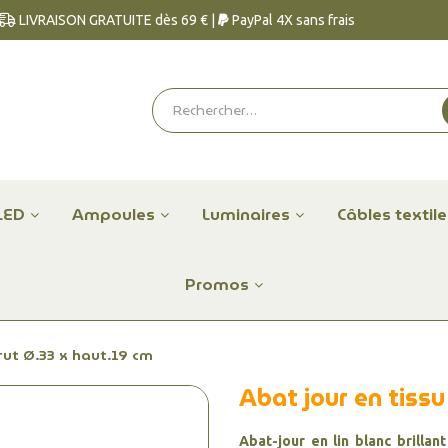
LIVRAISON GRATUITE dès 69 € |
PayPal 4X sans frais
LED
Ampoules
Luminaires
Câbles textil
Promos
brut Ø.33 x haut.19 cm
Abat jour en tissu
Abat-jour en lin blanc brillant