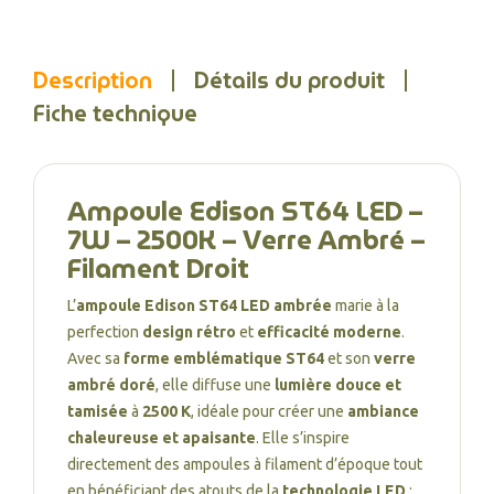
Description
Détails du produit
Fiche technique
Ampoule Edison ST64 LED –
7W – 2500K – Verre Ambré –
Filament Droit
L’
ampoule Edison ST64 LED ambrée
marie à la
perfection
design rétro
et
efficacité moderne
.
Avec sa
forme emblématique ST64
et son
verre
ambré doré
, elle diffuse une
lumière douce et
tamisée
à
2500 K
, idéale pour créer une
ambiance
chaleureuse et apaisante
. Elle s’inspire
directement des ampoules à filament d’époque tout
en bénéficiant des atouts de la
technologie LED
: