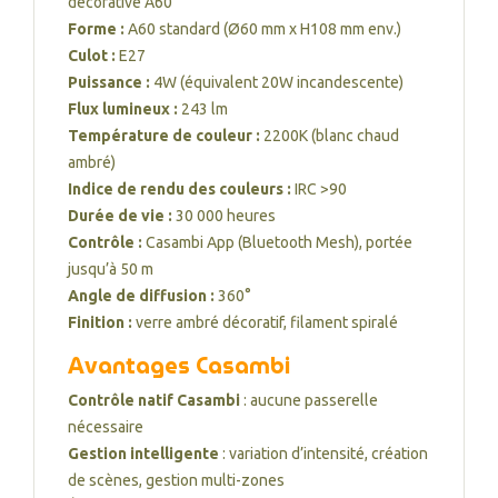
décorative A60
Forme :
A60 standard (Ø60 mm x H108 mm env.)
Culot :
E27
Puissance :
4W (équivalent 20W incandescente)
Flux lumineux :
243 lm
Température de couleur :
2200K (blanc chaud
ambré)
Indice de rendu des couleurs :
IRC >90
Durée de vie :
30 000 heures
Contrôle :
Casambi App (Bluetooth Mesh), portée
jusqu’à 50 m
Angle de diffusion :
360°
Finition :
verre ambré décoratif, filament spiralé
Avantages Casambi
Contrôle natif Casambi
: aucune passerelle
nécessaire
Gestion intelligente
: variation d’intensité, création
de scènes, gestion multi-zones