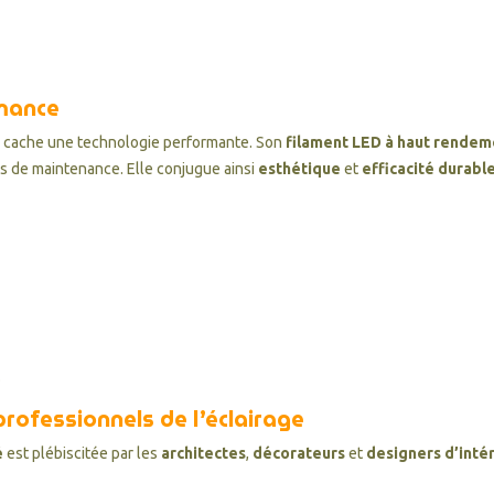
rmance
cache une technologie performante. Son
filament LED à haut rendem
s de maintenance. Elle conjugue ainsi
esthétique
et
efficacité durabl
.
professionnels de l’éclairage
é
est plébiscitée par les
architectes
,
décorateurs
et
designers d’inté