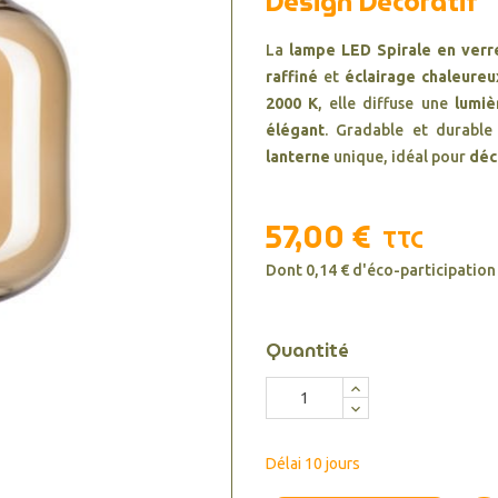
Design Décoratif
La
lampe LED Spirale en ver
raffiné
et
éclairage chaleureu
2000 K
, elle diffuse une
lumiè
élégant
. Gradable et durable
lanterne
unique, idéal pour
déc
57,00 €
TTC
Dont 0,14 € d'éco-participation
Quantité
Délai 10 jours