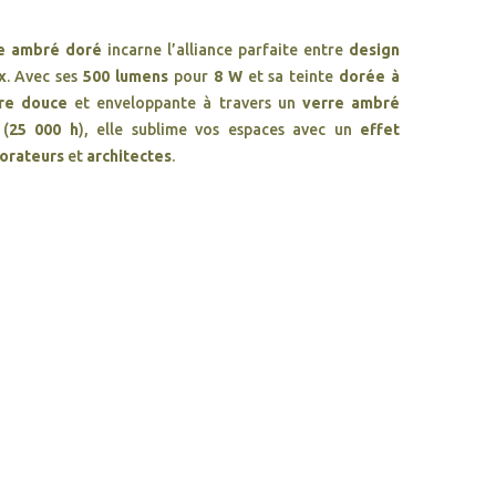
re ambré doré
incarne l’alliance parfaite entre
design
x
. Avec ses
500 lumens
pour
8 W
et sa teinte
dorée à
re douce
et enveloppante à travers un
verre ambré
 (
25 000 h
), elle sublime vos espaces avec un
effet
orateurs
et
architectes
.