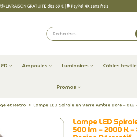
LIVRAISON GRATUITE dès 69 € |
PayPal 4X sans frais
LED
Ampoules
Luminaires
Câbles textil
Promos
ge et Rétro
Lampe LED Spirale en Verre Ambré Doré – 8W – 
Lampe LED Spiral
500 lm – 2000 K – 