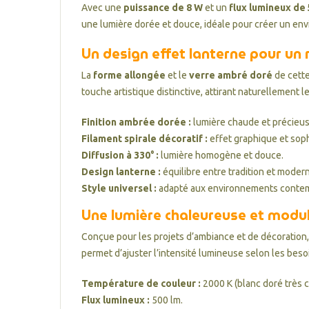
Avec une
puissance de 8 W
et un
flux lumineux de
une lumière dorée et douce, idéale pour créer un env
Un design effet lanterne pour un
La
forme allongée
et le
verre ambré doré
de cette
touche artistique distinctive, attirant naturellement
Finition ambrée dorée :
lumière chaude et précieus
Filament spirale décoratif :
effet graphique et soph
Diffusion à 330° :
lumière homogène et douce.
Design lanterne :
équilibre entre tradition et modern
Style universel :
adapté aux environnements contemp
Une lumière chaleureuse et modu
Conçue pour les projets d’ambiance et de décoration
permet d’ajuster l’intensité lumineuse selon les bes
Température de couleur :
2000 K (blanc doré très 
Flux lumineux :
500 lm.