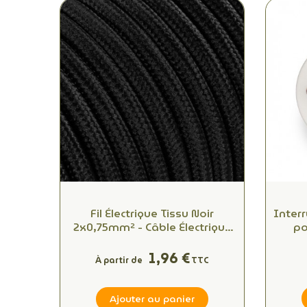
Fil Électrique Tissu Noir
Interr
2x0,75mm² - Câble Électrique
po
Textile de Qualité
l'élé
1,96 €
À partir de
TTC
Ajouter au panier