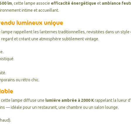
 500 lm
, cette lampe associe
efficacité énergétique
et
ambiance feut
ironnement intime et accueillant.
 rendu lumineux unique
 lampe rappellent les lanternes traditionnelles, revisitées dans un styl
 le regard et créant une atmosphère subtilement vintage.
e.
istiqué.
ité.
orains ou rétro chic.
lable
, cette lampe diffuse une
lumière ambrée à 2000 K
rappelant la lueur d
oins — idéale pour un restaurant, une chambre ou un salon lounge.
chaud).