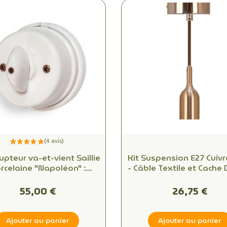
upteur va-et-vient Saillie
Kit Suspension E27 Cuivr
rcelaine "Napoléon" :
- Câble Textile et Cache 
gance vintage au service
Métal - Gamme "Luxur
de votre intérieur
Bell"
55,00 €
26,75 €
Ajouter au panier
Ajouter au panier