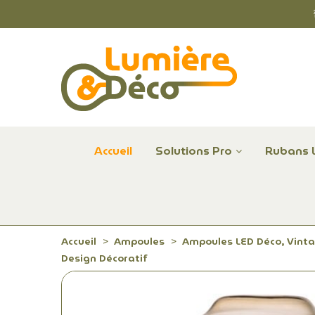
Accueil
Solutions Pro
Rubans 
Plafonniers et hublots LED professionnels
Alimentations et Contrôle LED 24 V Radium
Remplace Mercure, Sodium, Iodures - LED
Accueil
Ampoules
Ampoules LED Déco, Vinta
Design Décoratif