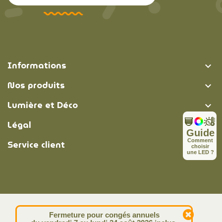
Informations

Nos produits

Lumière et Déco

Légal

Guide
C
o
m
m
e
n
t
Service client

c
h
o
i
s
i
r
u
n
e
L
E
D
?
© Lumière et Déco | 2026
Fermeture pour congés annuels