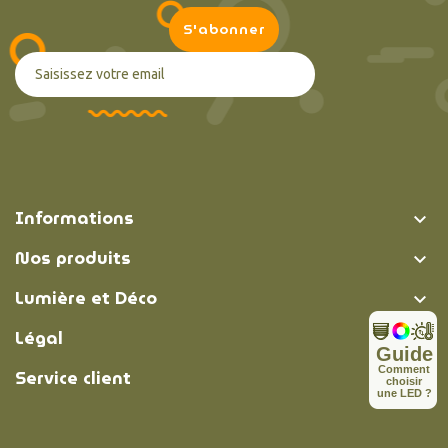
Informations

Nos produits

Lumière et Déco

Légal

Guide
C
o
m
m
e
n
t
Service client

c
h
o
i
s
i
r
u
n
e
L
E
D
?