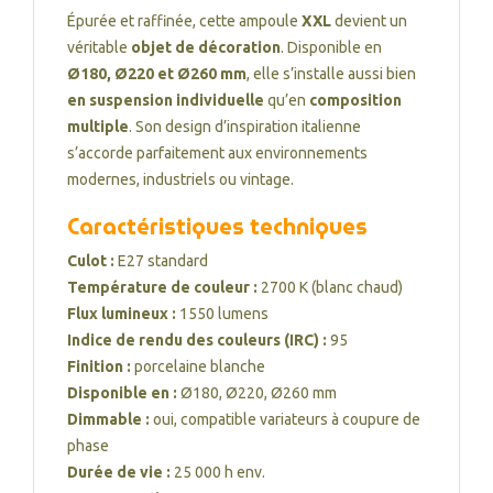
Épurée et raffinée, cette ampoule
XXL
devient un
véritable
objet de décoration
. Disponible en
Ø180, Ø220 et Ø260 mm
, elle s’installe aussi bien
en suspension individuelle
qu’en
composition
multiple
. Son design d’inspiration italienne
s’accorde parfaitement aux environnements
modernes, industriels ou vintage.
Caractéristiques techniques
Culot :
E27 standard
Température de couleur :
2700 K (blanc chaud)
Flux lumineux :
1550 lumens
Indice de rendu des couleurs (IRC) :
95
Finition :
porcelaine blanche
Disponible en :
Ø180, Ø220, Ø260 mm
Dimmable :
oui, compatible variateurs à coupure de
phase
Durée de vie :
25 000 h env.