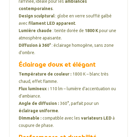
raffinée, idéale pour les
ambiances
contemporaines
.
Design sculptural
: globe en verre soufflé galbé
avec
filament LED apparent
.
Lumière chaude
: teinte dorée de
1800 K
pour une
atmosphère apaisante.
Diffusion à 360°
: éclairage homogène, sans zone
d’ombre.
Éclairage doux et élégant
Température de couleur :
1800 K – blanc très
chaud, effet flamme.
Flux lumineux :
110 lm – lumière d’accentuation ou
d’ambiance.
Angle de diffusion :
360°, parfait pour un
éclairage uniforme
.
Dimmable :
compatible avec les
variateurs LED
à
coupure de phase.