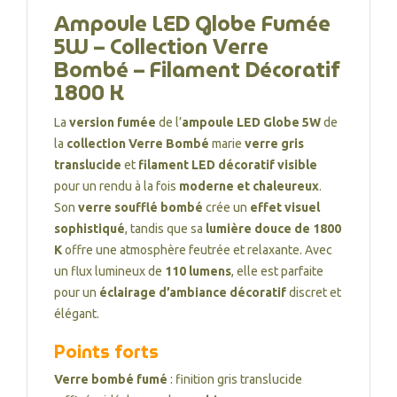
Ampoule LED Globe Fumée
5W – Collection Verre
Bombé – Filament Décoratif
1800 K
La
version fumée
de l’
ampoule LED Globe 5W
de
la
collection Verre Bombé
marie
verre gris
translucide
et
filament LED décoratif visible
pour un rendu à la fois
moderne et chaleureux
.
Son
verre soufflé bombé
crée un
effet visuel
sophistiqué
, tandis que sa
lumière douce de 1800
K
offre une atmosphère feutrée et relaxante. Avec
un flux lumineux de
110 lumens
, elle est parfaite
pour un
éclairage d’ambiance décoratif
discret et
élégant.
Points forts
Verre bombé fumé
: finition gris translucide