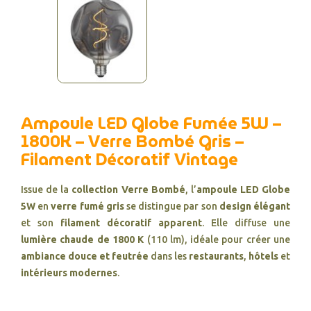
Ampoule LED Globe Fumée 5W –
1800K – Verre Bombé Gris –
Filament Décoratif Vintage
Issue de la
collection Verre Bombé
, l’
ampoule LED Globe
5W
en
verre fumé gris
se distingue par son
design élégant
et son
filament décoratif apparent
. Elle diffuse une
lumière chaude de 1800 K
(110 lm), idéale pour créer une
ambiance douce et feutrée
dans les
restaurants
,
hôtels
et
intérieurs modernes
.