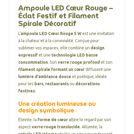
Ampoule LED Cœur Rouge –
Éclat Festif et Filament
Spirale Décoratif
L’
ampoule LED Cœur Rouge 5 W
est une invitation
à la chaleur et à la convivialité. Conçue pour
sublimer vos espaces, elle combine un
design
expressif
et une
technologie LED basse
consommation
. Son
verre rouge profond
et son
filament spirale formant un cœur
diffusent une
lumière d’ambiance douce
et poétique, idéale
pour les
bars
,
restaurants
ou
décorations
festives
.
Une création lumineuse au
design symbolique
Éteinte, la
forme de cœur
attire le regard par son
aspect
verre rouge translucide
. Allumée, la