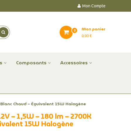
Mon Compte
Mon panier
0
0,00 €
es
Composants
Accessoires
 Blanc Chaud – Équivalent 15W Halogène
2V – 1,5W – 180 lm – 2700K
uivalent 15W Halogène