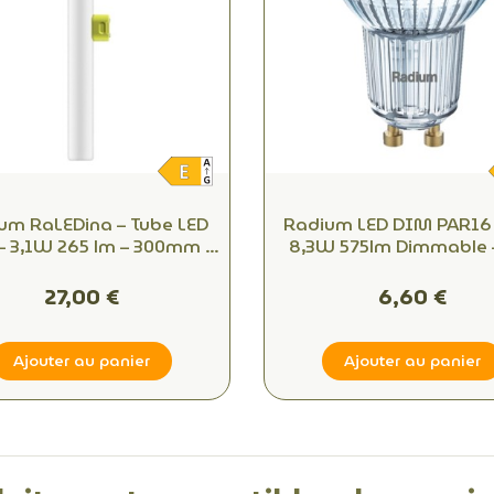
um RaLEDina – Tube LED
Radium LED DIM PAR16
– 3,1W 265 lm – 300mm –
8,3W 575lm Dimmable 
 Ambiance chaleureuse –
940 Blanc Neutre 40
Dimmable
27,00 €
6,60 €
Ajouter au panier
Ajouter au panier