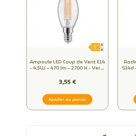
Ampoule LED Coup de Vent E14
Radi
- 4,5W – 470 lm – 2700 K - Verre
S14d 
transparent – Équiv. 40W
2200K
3,55 €
Ajouter au panier