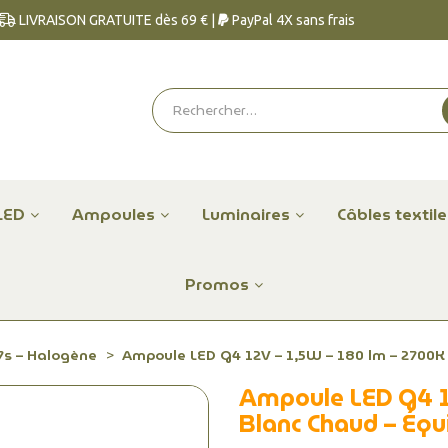
LIVRAISON GRATUITE dès 69 € |
PayPal 4X sans frais
LED
Ampoules
Luminaires
Câbles textil
Promos
7s – Halogène
Ampoule LED G4 12V – 1,5W – 180 lm – 2700K
Ampoule LED G4 1
Blanc Chaud – Éq