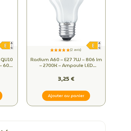
 GU10
Radium A60 – E27 7W – 806 lm
– 60°
– 2700K – Ampoule LED
00K
équivalente 60W
3,25 €
Ajouter au panier