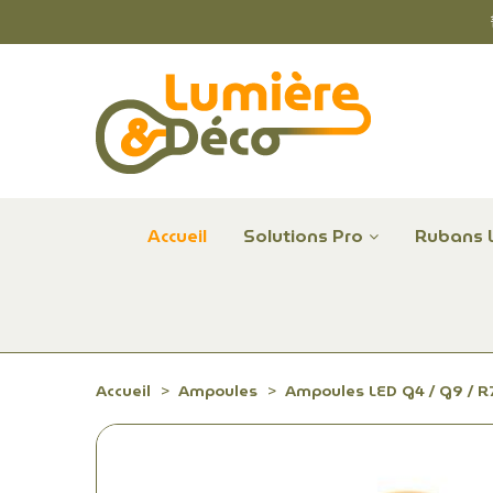
Accueil
Solutions Pro
Rubans 
Plafonniers et hublots LED professionnels
Alimentations et Contrôle LED 24 V Radium
Remplace Mercure, Sodium, Iodures - LED
Accueil
Ampoules
Ampoules LED G4 / G9 / R