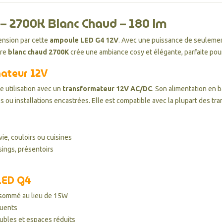
– 2700K Blanc Chaud – 180 lm
nsion par cette
ampoule LED G4 12V
. Avec une puissance de seuleme
ère
blanc chaud 2700K
crée une ambiance cosy et élégante, parfaite pour
mateur 12V
 utilisation avec un
transformateur 12V AC/DC
. Son alimentation en 
s ou installations encastrées. Elle est compatible avec la plupart des t
ie, couloirs ou cuisines
ssings, présentoirs
 LED G4
nsommé au lieu de 15W
quents
eubles et espaces réduits