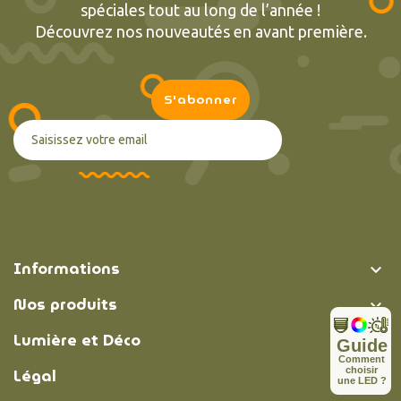
spéciales tout au long de l’année !
Découvrez nos nouveautés en avant première.
Informations

Nos produits

Lumière et Déco

Guide
C
o
m
m
e
n
t
Légal
c
h
o
i
s
i
r

u
n
e
L
E
D
?