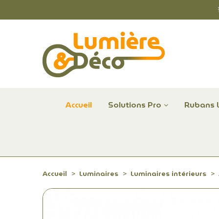
Accueil
Solutions Pro
Rubans 
Plafonniers et hublots LED professionnels
Alimentations et Contrôle LED 24 V Radium
Remplace Mercure, Sodium, Iodures - LED
Accueil
Luminaires
Luminaires intérieurs