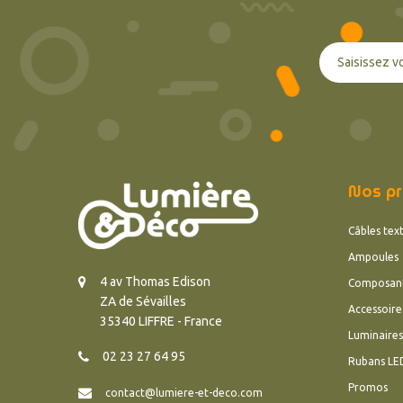
Nos pr
Câbles text
Ampoules
4 av Thomas Edison
Composan
ZA de Sévailles
Accessoire
35340 LIFFRE - France
Luminaires
02 23 27 64 95
Rubans LE
Promos
contact@lumiere-et-deco.com