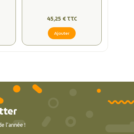
45,25 € TTC
Ajouter
tter
e l’année !