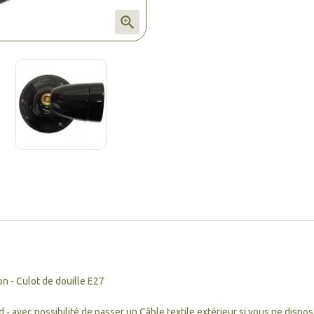

ton - Culot de douille E27
d - avec possibilité de passer un Câble textile extérieur si vous ne dispo