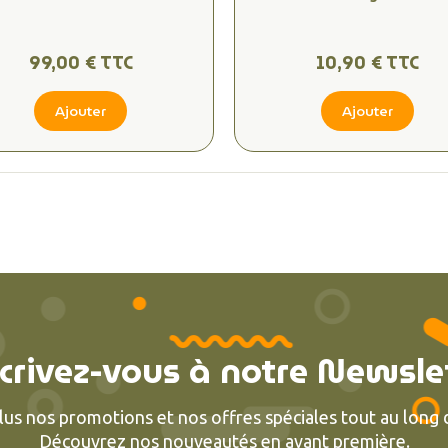
99,00 € TTC
10,90 € TTC
Ajouter
Ajouter
crivez-vous à notre Newsle
lus nos promotions et nos offres spéciales tout au long d
Découvrez nos nouveautés en avant première.