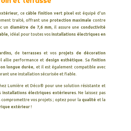
rdin et Terrasse
extérieur
, ce
câble finition vert pixel
est équipé d'un
ement traité, offrant une
protection maximale
contre
ec un
diamètre de 7,6 mm
, il assure une
conductivité
able
, idéal pour toutes vos
installations électriques en
ardins
, de
terrasses
et vos
projets de décoration
l
allie performance et
design esthétique
. Sa
finition
ion longue durée
, et il est également compatible avec
urant une installation sécurisée et fiable.
hez Lumière et Déco® pour une solution résistante et
os
installations électriques extérieures
. Ne laissez pas
 compromettre vos projets ; optez pour la
qualité
et la
rique extérieur
!