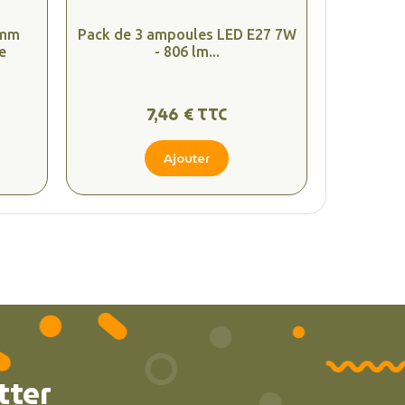
 mm
Pack de 3 ampoules LED E27 7W
e
- 806 lm...
7,46 € TTC
Ajouter
tter