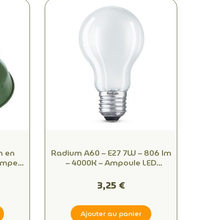
m en
Radium A60 – E27 7W – 806 lm
Lampe
– 4000K – Ampoule LED
striel
équivalente 60W
ft
3,25 €
Ajouter au panier