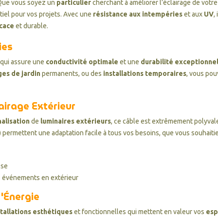
 Que vous soyez un
particulier
cherchant à améliorer l’éclairage de votr
ntiel pour vos projets. Avec une
résistance aux intempéries
et aux
UV
,
icace
et durable.
ies
, qui assure une
conductivité optimale
et une
durabilité exceptionne
ges de jardin
permanents, ou des
installations temporaires
, vous pou
airage Extérieur
alisation
de
luminaires extérieurs
, ce câble est extrêmement polyval
) permettent une adaptation facile à tous vos besoins, que vous souhaitie
sse
 événements en extérieur
d'Énergie
stallations esthétiques
et fonctionnelles qui mettent en valeur vos
esp