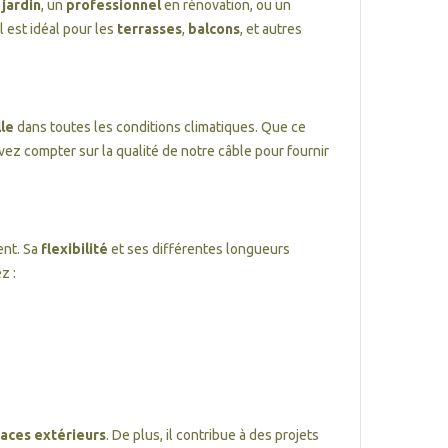
e
jardin
, un
professionnel
en rénovation, ou un
 il est idéal pour les
terrasses
,
balcons
, et autres
lle
dans toutes les conditions climatiques. Que ce
vez compter sur la qualité de notre câble pour fournir
ent. Sa
flexibilité
et ses différentes longueurs
z :
aces extérieurs
. De plus, il contribue à des projets