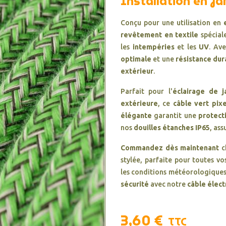
Installation en Ja
Conçu pour une utilisation en
revêtement en textile
spécial
les
intempéries
et les
UV
. Av
optimale
et une
résistance dur
extérieur
.
Parfait pour l'
éclairage de j
extérieure
, ce
câble vert pixe
élégante
garantit une
protect
nos
douilles étanches IP65
, ass
Commandez dès maintenant
c
stylée, parfaite pour toutes v
les conditions météorologiques
sécurité
avec notre
câble élect
3,60 €
TTC