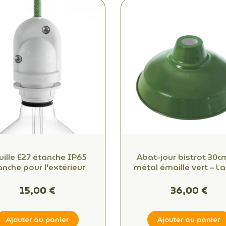
uille E27 étanche IP65
Abat-jour bistrot 30c
anche pour l'extérieur
métal émaillé vert – 
suspension design indu
pour salon, bar et lo
15,00 €
36,00 €
Ajouter au panier
Ajouter au panier