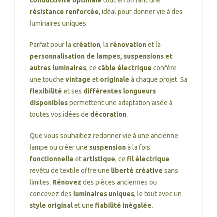
conductivité optimale
tout en offrant une
résistance renforcée
, idéal pour donner vie à des
luminaires uniques.
Parfait pour la
création
, la
rénovation
et la
personnalisation de lampes, suspensions et
autres luminaires
, ce
câble électrique
confère
une touche
vintage
et
originale
à chaque projet. Sa
flexibilité
et ses
différentes longueurs
disponibles
permettent une adaptation aisée à
toutes vos idées de
décoration
.
Que vous souhaitiez redonner vie à une ancienne
lampe ou créer une
suspension
à la fois
fonctionnelle
et
artistique
, ce
fil électrique
revêtu de textile offre une
liberté créative
sans
limites.
Rénovez
des pièces anciennes ou
concevez des
luminaires uniques
, le tout avec un
style original
et une
fiabilité inégalée
.