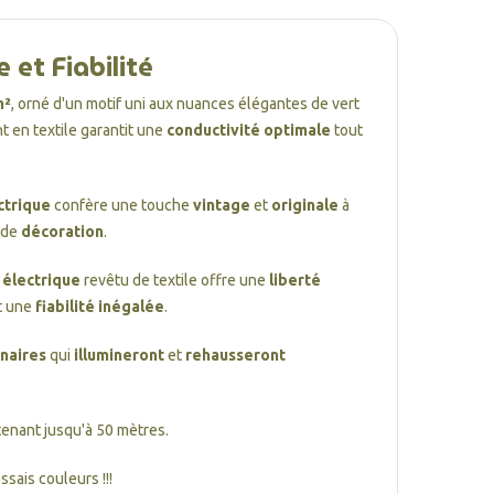
 et Fiabilité
m²
, orné d'un motif uni aux nuances élégantes de vert
t en textile garantit une
conductivité optimale
tout
ctrique
confère une touche
vintage
et
originale
à
 de
décoration
.
l électrique
revêtu de textile offre une
liberté
t une
fiabilité inégalée
.
naires
qui
illumineront
et
rehausseront
 tenant jusqu'à 50 mètres.
sais couleurs !!!