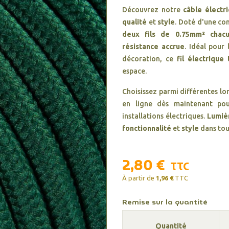
Découvrez notre
câble électr
qualité
et
style
. Doté d'une co
deux fils de 0.75mm² chac
résistance accrue
. Idéal pour 
décoration, ce
fil électrique 
espace.
Choisissez parmi différentes l
en ligne dès maintenant pou
installations électriques.
Lumiè
fonctionnalité
et
style
dans tous
2,80 €
TTC
À partir de
1,96 €
TTC
Remise sur la quantité
Quantité