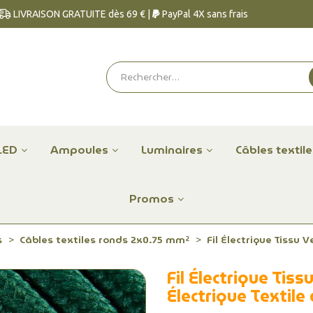
LIVRAISON GRATUITE dès 69 € |
PayPal 4X sans frais
LED
Ampoules
Luminaires
Câbles textil
Promos
s
Câbles textiles ronds 2x0.75 mm²
Fil Électrique Tissu 
Fil Électrique Tis
Électrique Textile