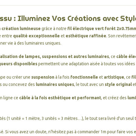
issu : Illuminez Vos Créations avec Style
a
création lumineuse
grâce à notre
fil électrique vert forêt 2x0.75m
ce entre
qualité exceptionnelle
et
esthétique raffinée
. Son revêtemen
nner vie à des luminaires uniques.
lisation de lampes, suspensions et autres luminaires
, ce
câble éle
gueurs disponibles
permettent une adaptation aisée à toutes vos idées
mpe ou créer une
suspension
à la fois
fonctionnelle
et
artistique
, ce
fi
es ou concevez des
luminaires uniques
, le tout avec un
style original
e
n ligne ce
câble à la fois esthétique et performant
, et créez des
lumi
tés (1 unité = 1 mètre, 3 unités = 3 mètres…), le tout sera livré d'un seul
é. Si vous avez un doute, n'hésitez pas à commander 1m pour faire vos es