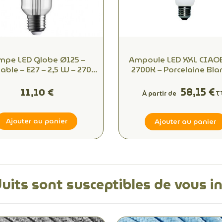
mpe LED Globe Ø125 –
Ampoule LED XXL CIAO
ble – E27 – 2,5 W – 2700
2700K – Porcelaine Bla
0 lm – Filament décoratif
IRC95, E27
58,15 €
11,10 €
À partir de
T
Ajouter au panier
Ajouter au panier
uits sont susceptibles de vous i