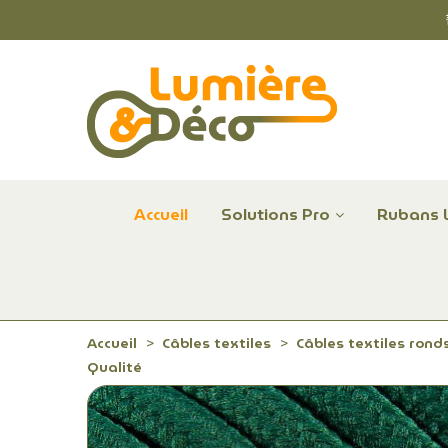
Accueil
Solutions Pro
Rubans 
Plafonniers et hublots LED professionnels
Alimentations et Contrôle LED 24 V Radium
Remplace Mercure, Sodium, Iodures - LED
Accueil
Câbles textiles
Câbles textiles rond
Qualité