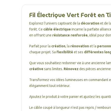
Fil Électrique Vert Forêt en T
Explorez l'univers captivant de la
décoration
et de l
forêt. Ce
câble électrique
incarne la parfaite allian
en offrant une
résistance renforcée
, idéal pour do
Parfait pour la
création
, la
rénovation
et la
personna
chaque projet. Sa
flexibilité
et ses
différentes lon
Que vous souhaitiez redonner vie à une ancienne la
créative
sans limites.
Rénovez
des pièces ancienn
Transformez vos idées lumineuses en commandant e
élégamment tout intérieur.
Ajoutez le produit à votre panier et ajustez les quanti
Le câble coupé à longueur n'est pas repris / rembours