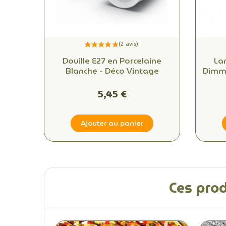
Douille E27 en Porcelaine
La
Blanche - Déco Vintage
Dimma
K – 25
5,45 €
Ajouter au panier
Ces prod