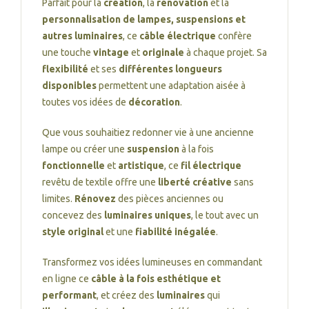
Parfait pour la
création
, la
rénovation
et la
personnalisation de lampes, suspensions et
autres luminaires
, ce
câble électrique
confère
une touche
vintage
et
originale
à chaque projet. Sa
flexibilité
et ses
différentes longueurs
disponibles
permettent une adaptation aisée à
toutes vos idées de
décoration
.
Que vous souhaitiez redonner vie à une ancienne
lampe ou créer une
suspension
à la fois
fonctionnelle
et
artistique
, ce
fil électrique
revêtu de textile offre une
liberté créative
sans
limites.
Rénovez
des pièces anciennes ou
concevez des
luminaires uniques
, le tout avec un
style original
et une
fiabilité inégalée
.
Transformez vos idées lumineuses en commandant
en ligne ce
câble à la fois esthétique et
performant
, et créez des
luminaires
qui