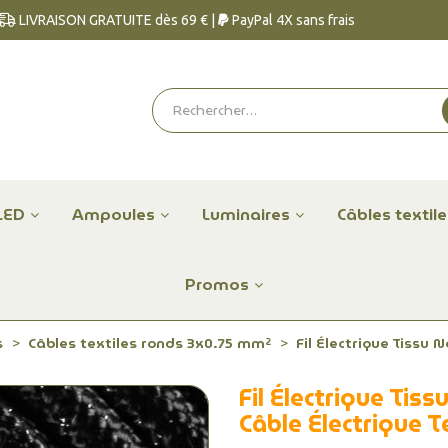
LIVRAISON GRATUITE dès 69 € |
PayPal 4X sans frais
LED
Ampoules
Luminaires
Câbles textil
Promos
s
Câbles textiles ronds 3x0.75 mm²
Fil Électrique Tissu 
Fil Électrique Tis
Câble Électrique T