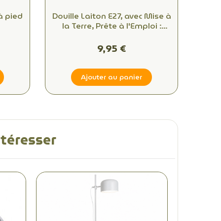
à pied
Douille Laiton E27, avec Mise à
la Terre, Prête à l'Emploi :
Idéale pour Vos Créations
DIY!
9,95 €
Ajouter au panier
ntéresser