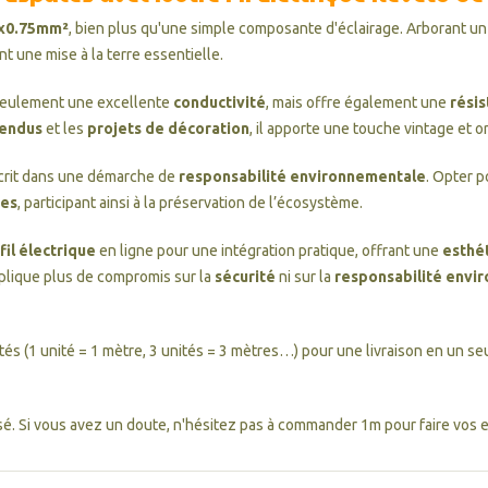
 3x0.75mm²
, bien plus qu'une simple composante d'éclairage. Arborant un de
ant une mise à la terre essentielle.
eulement une excellente
conductivité
, mais offre également une
résis
pendus
et les
projets de décoration
, il apporte une touche vintage et o
crit dans une démarche de
responsabilité environnementale
. Opter p
ues
, participant ainsi à la préservation de l’écosystème.
fil électrique
en ligne pour une intégration pratique, offrant une
esthé
plique plus de compromis sur la
sécurité
ni sur la
responsabilité envi
ités (1 unité = 1 mètre, 3 unités = 3 mètres…) pour une livraison en un seu
é. Si vous avez un doute, n'hésitez pas à commander 1m pour faire vos es