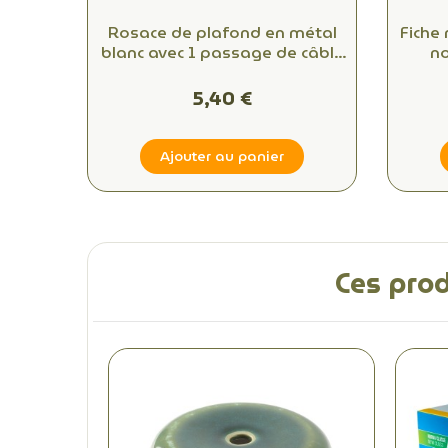
Rosace de plafond en métal
Fiche
blanc avec 1 passage de câble
no
: optez pour la qualité et le
co
style
5,40 €
Ajouter au panier
Ces prod