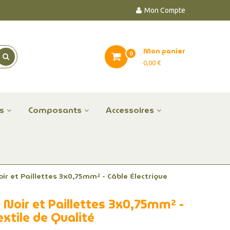
Mon Compte
Mon panier
0
0,00 €
es
Composants
Accessoires
Noir et Paillettes 3x0,75mm² - Câble Électrique
su Noir et Paillettes 3x0,75mm² -
extile de Qualité