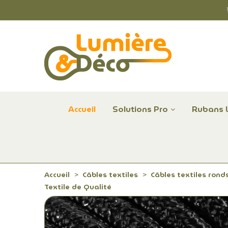
Accueil
Solutions Pro
Rubans 
Plafonniers et hublots LED professionnels
Alimentations et Contrôle LED 24 V Radium
Remplace Mercure, Sodium, Iodures - LED
Accueil
Câbles textiles
Câbles textiles rond
Textile de Qualité