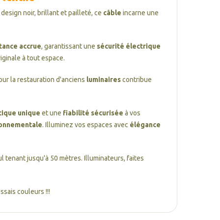
sign noir, brillant et pailleté, ce
câble
incarne une
tance accrue
, garantissant une
sécurité électrique
riginale à tout espace.
our la restauration d'anciens
luminaires
contribue
tique unique
et une
fiabilité sécurisée
à vos
ronnementale
. Illuminez vos espaces avec
élégance
l tenant jusqu'à 50 mètres. Illuminateurs, faites
sais couleurs !!!