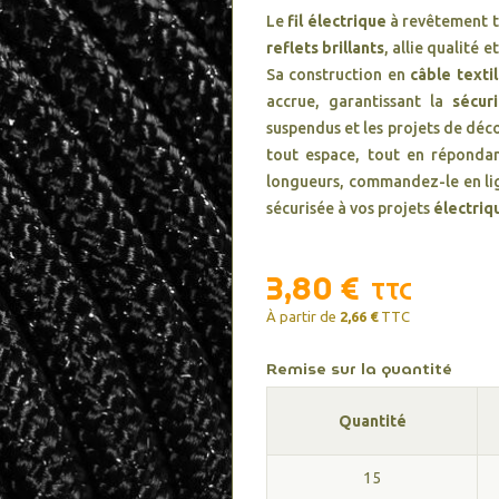
Le
fil électrique
à revêtement t
reflets brillants
, allie qualité 
Sa construction en
câble texti
accrue, garantissant la
sécur
suspendus et les projets de déc
tout espace, tout en répond
longueurs, commandez-le en lig
sécurisée à vos projets
électriq
3,80 €
TTC
À partir de
2,66 €
TTC
Remise sur la quantité
Quantité
15