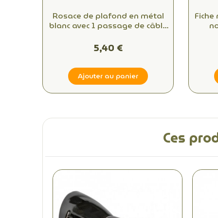
Rosace de plafond en métal
Fiche
blanc avec 1 passage de câble
no
: optez pour la qualité et le
co
style
5,40 €
Ajouter au panier
Ces prod