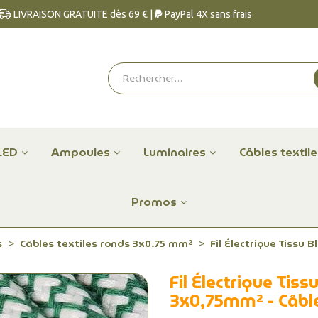
LIVRAISON GRATUITE dès 69 € |
PayPal 4X sans frais
LED
Ampoules
Luminaires
Câbles textil
Promos
s
Câbles textiles ronds 3x0.75 mm²
Fil Électrique Tissu 
Fil Électrique Tiss
3x0,75mm² - Câble