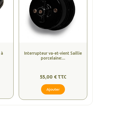
 à
Interrupteur va-et-vient Saillie
porcelaine:...
55,00 € TTC
Ajouter