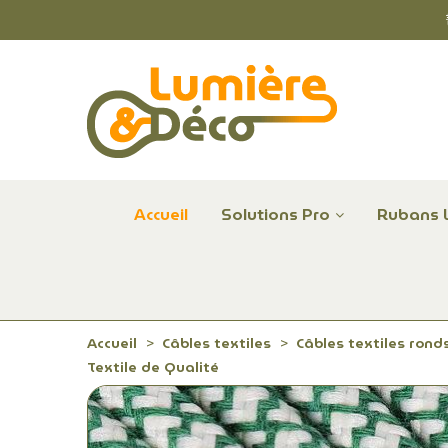
Accueil
Solutions Pro
Rubans 
Plafonniers et hublots LED professionnels
Alimentations et Contrôle LED 24 V Radium
Remplace Mercure, Sodium, Iodures - LED
Accueil
Câbles textiles
Câbles textiles rond
Textile de Qualité