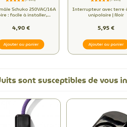
 mâle Schuko 250VAC/16A
Interrupteur avec terre 
ire : facile à installer,
unipolaire | Noir
nnectivité fiable pour
bureaux et espaces
4,90 €
5,95 €
commerciaux
Ajouter au panier
Ajouter au panier
uits sont susceptibles de vous i