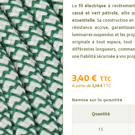
Le
fil électrique
à revêtement
cassé et vert pétrole
, allie 
essentielle
. Sa construction en
résistance accrue, garantissa
luminaires suspendus et les pro
originale à tout espace, tou
différentes longueurs, command
une fiabilité sécurisée à vos pro
3,40 €
TTC
À partir de
2,38 €
TTC
Remise sur la quantité
Quantité
15