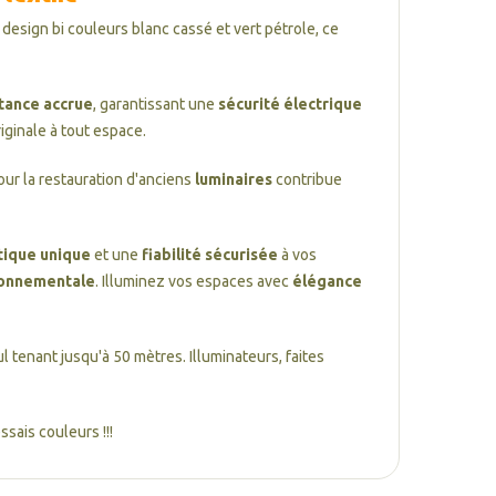
design bi couleurs blanc cassé et vert pétrole, ce
tance accrue
, garantissant une
sécurité électrique
riginale à tout espace.
our la restauration d'anciens
luminaires
contribue
tique unique
et une
fiabilité sécurisée
à vos
ronnementale
. Illuminez vos espaces avec
élégance
l tenant jusqu'à 50 mètres. Illuminateurs, faites
sais couleurs !!!