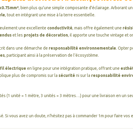
 3x0.75mm²
, bien plus qu'une simple composante d'éclairage. Arborant un 
yle
, tout en intégrant une mise à la terre essentielle.
eulement une excellente
conductivité
, mais offre également une
résis
pendus
et les
projets de décoration
, il apporte une touche vintage et o
crit dans une démarche de
responsabilité environnementale
. Opter p
ues
, participant ainsi à la préservation de l’écosystème.
fil électrique
en ligne pour une intégration pratique, offrant une
esthé
plique plus de compromis sur la
sécurité
ni sur la
responsabilité envi
ités (1 unité = 1 mètre, 3 unités = 3 mètres…) pour une livraison en un seu
é. Si vous avez un doute, n'hésitez pas à commander 1m pour faire vos es