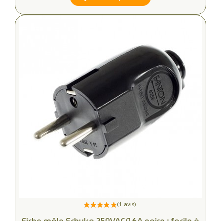
Fiche mâle Schuko 250VAC/16A noire : facile à