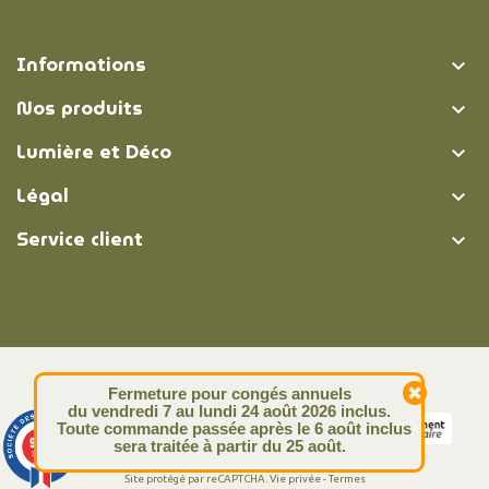
Informations

Nos produits

Lumière et Déco

Légal

Service client

© Lumière et Déco | 2026
Fermeture pour congés annuels
du vendredi 7 au lundi 24 août 2026 inclus.
Toute commande passée après le 6 août inclus
9.4
sera traitée à partir du 25 août.
/10
313 avis
Site protégé par reCAPTCHA.
Vie privée
-
Termes