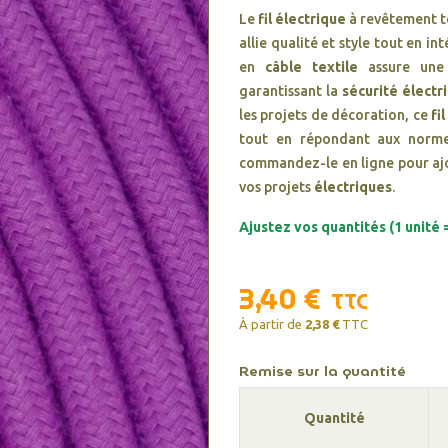
Le
fil électrique
à revêtement t
allie qualité et style tout en i
en
câble textile
assure une 
garantissant la
sécurité électr
les projets de décoration, ce
fil
tout en répondant aux nor
commandez-le en ligne pour ajou
vos projets
électriques
.
Ajustez vos quantités (1 unité =
3,40 €
TTC
À partir de
2,38 €
TTC
Remise sur la quantité
Quantité