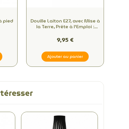
à pied
Douille Laiton E27, avec Mise à
la Terre, Prête à l'Emploi :
Idéale pour Vos Créations
DIY!
9,95 €
Ajouter au panier
ntéresser