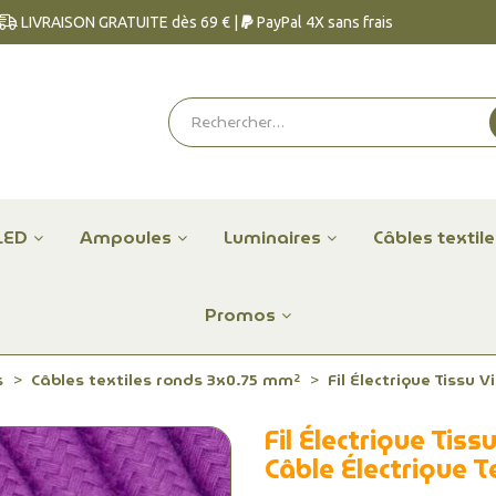
LIVRAISON GRATUITE dès 69 € |
PayPal 4X sans frais
LED
Ampoules
Luminaires
Câbles textil
Promos
s
Câbles textiles ronds 3x0.75 mm²
Fil Électrique Tissu 
Fil Électrique Tis
Câble Électrique T