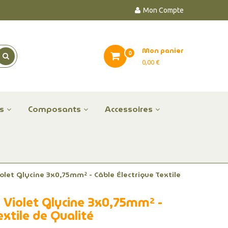
Mon Compte
Mon panier
0
0,00 €
es
Composants
Accessoires
Violet Glycine 3x0,75mm² - Câble Électrique Textile
su Violet Glycine 3x0,75mm² -
extile de Qualité