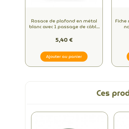
Rosace de plafond en métal
Fiche
blanc avec 1 passage de câble
no
: optez pour la qualité et le
co
style
5,40 €
Ajouter au panier
Ces prod