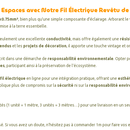
 Espaces avec Notre Fil Électrique Revêtu de
 3x0.75mm²
, bien plus qu'une simple composante d'éclairage. Arborant le v
mise à la terre essentielle.
eulement une excellente
conductivité
, mais offre également une
résis
pendus
et les
projets de décoration
, il apporte une touche vintage et o
crit dans une démarche de
responsabilité environnementale
. Opter p
ues
, participant ainsi à la préservation de l’écosystème.
fil électrique
en ligne pour une intégration pratique, offrant une
esthé
plique plus de compromis sur la
sécurité
ni sur la
responsabilité envi
ités (1 unité = 1 mètre, 3 unités = 3 mètres…) pour une livraison en un seu
é. Si vous avez un doute, n'hésitez pas à commander 1m pour faire vos es