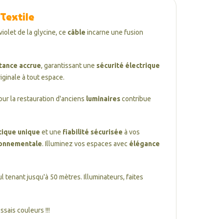
 Textile
iolet de la glycine, ce
câble
incarne une fusion
tance accrue
, garantissant une
sécurité électrique
riginale à tout espace.
our la restauration d'anciens
luminaires
contribue
tique unique
et une
fiabilité sécurisée
à vos
ronnementale
. Illuminez vos espaces avec
élégance
l tenant jusqu'à 50 mètres. Illuminateurs, faites
sais couleurs !!!