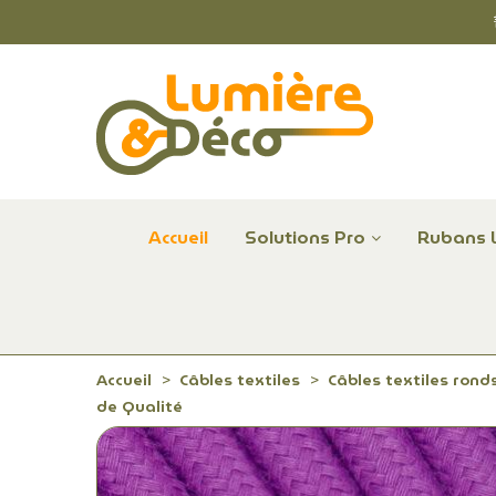
Accueil
Solutions Pro
Rubans 
Plafonniers et hublots LED professionnels
Alimentations et Contrôle LED 24 V Radium
Remplace Mercure, Sodium, Iodures - LED
Accueil
Câbles textiles
Câbles textiles rond
de Qualité