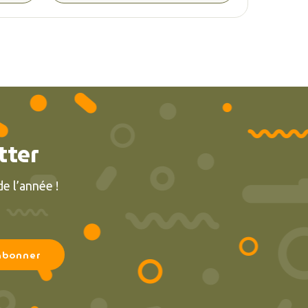
tter
e l’année !