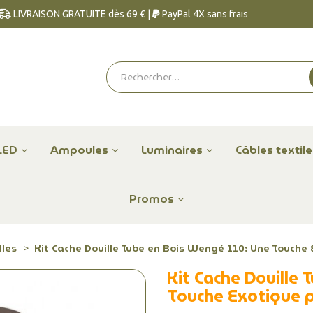
LIVRAISON GRATUITE dès 69 € |
PayPal 4X sans frais
LED
Ampoules
Luminaires
Câbles textil
Promos
lles
Kit Cache Douille Tube en Bois Wengé 110: Une Touche
Kit Cache Douille
Touche Exotique 