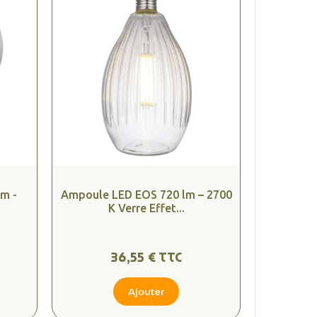
m -
Ampoule LED EOS 720 lm – 2700
.
K Verre Effet...
36,55 € TTC
Ajouter