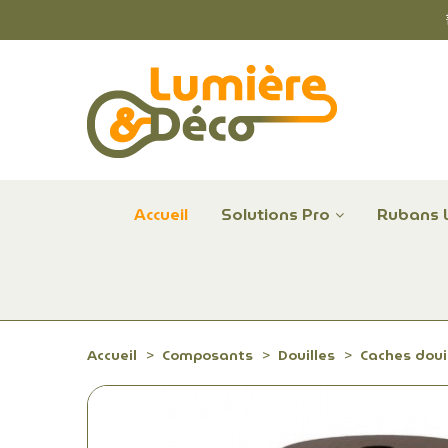
Accueil
Solutions Pro
Rubans 
Plafonniers et hublots LED professionnels
Alimentations et Contrôle LED 24 V Radium
Remplace Mercure, Sodium, Iodures - LED
Accueil
Composants
Douilles
Caches doui