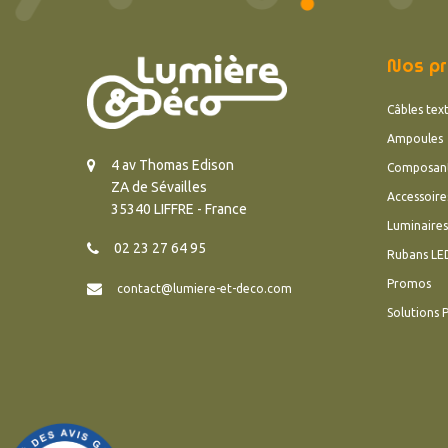
Nos pr
Câbles text
Ampoules
4 av Thomas Edison
Composan
ZA de Sévailles
Accessoire
35340 LIFFRE - France
Luminaires
02 23 27 64 95
Rubans LE
Promos
contact@lumiere-et-deco.com
Solutions 