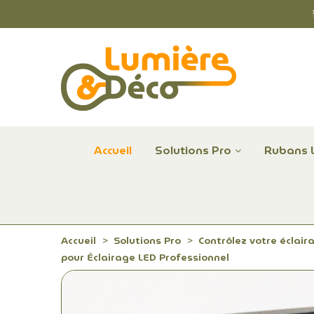
Accueil
Solutions Pro
Rubans 
Plafonniers et hublots LED professionnels
Alimentations et Contrôle LED 24 V Radium
Remplace Mercure, Sodium, Iodures - LED
Accueil
Solutions Pro
Contrôlez votre éclair
pour Éclairage LED Professionnel