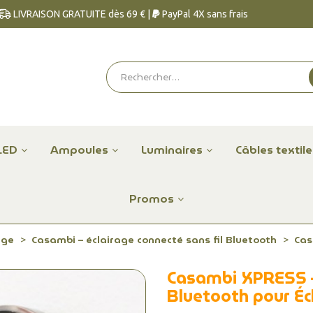
LIVRAISON GRATUITE dès 69 € |
PayPal 4X sans frais
LED
Ampoules
Luminaires
Câbles textil
Promos
age
Casambi – éclairage connecté sans fil Bluetooth
Cas
Casambi XPRESS –
Bluetooth pour Éc