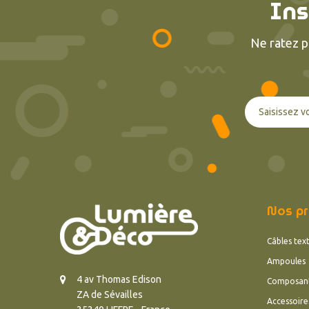
Ins
Ne ratez p
Nos pr
Câbles text
Ampoules
4 av Thomas Edison
Composan
ZA de Sévailles
Accessoire