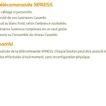
la télécommande XPRESS
s câblage ni passerelle.
osité de vos luminaires Casambi.
ud au blanc froid, selon l’ambiance souhaitée.
cénarios lumineux complexes en un seul geste.
e zone ou l’ensemble du réseau Casambi.
asambi
vancée de la télécommande XPRESS. Chaque bouton peut être associé à u
 être effectuées à tout moment, sans reconfiguration physique.