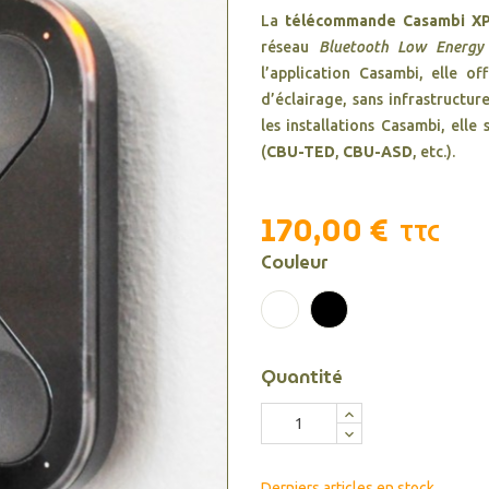
La
télécommande Casambi X
réseau
Bluetooth Low Energy
l’application Casambi, elle o
d’éclairage, sans infrastructur
les installations Casambi, ell
(
CBU-TED
,
CBU-ASD
, etc.).
170,00 €
TTC
Couleur
Blanc
Noir
Quantité
Derniers articles en stock