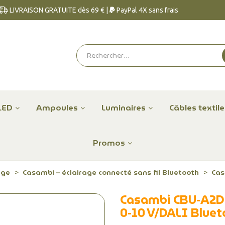
LIVRAISON GRATUITE dès 69 € |
PayPal 4X sans frais
LED
Ampoules
Luminaires
Câbles textil
Promos
age
Casambi – éclairage connecté sans fil Bluetooth
Cas
Casambi CBU‑A2D 
0‑10 V/DALI Bluet