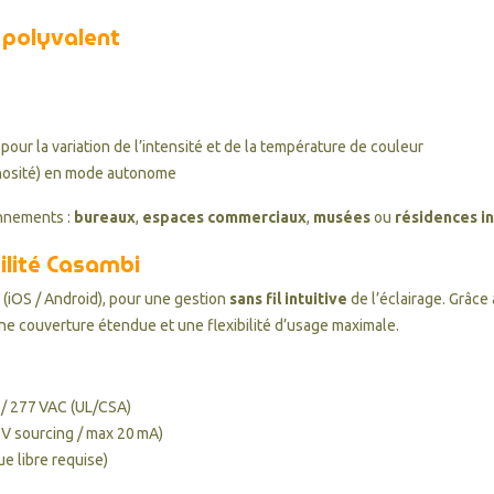
t polyvalent
our la variation de l’intensité et de la température de couleur
nosité) en mode autonome
onnements :
bureaux
,
espaces commerciaux
,
musées
ou
résidences in
ilité Casambi
(iOS / Android), pour une gestion
sans fil intuitive
de l’éclairage. Grâce
une couverture étendue et une flexibilité d’usage maximale.
/ 277 VAC (UL/CSA)
 V sourcing / max 20 mA)
e libre requise)