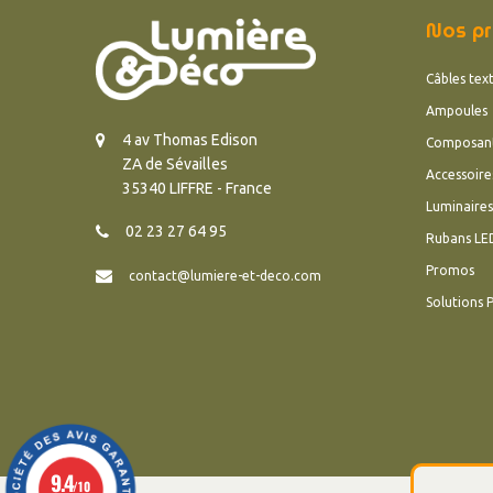
Nos pr
Câbles text
Ampoules
4 av Thomas Edison
Composan
ZA de Sévailles
Accessoire
35340 LIFFRE - France
Luminaires
02 23 27 64 95
Rubans LE
Promos
contact@lumiere-et-deco.com
Solutions 
9.4
/10