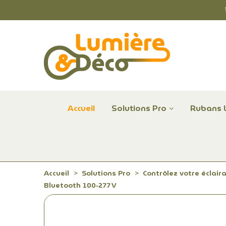
Accueil
Solutions Pro
Rubans 
Plafonniers et hublots LED professionnels
Alimentations et Contrôle LED 24 V Radium
Remplace Mercure, Sodium, Iodures - LED
Accueil
Solutions Pro
Contrôlez votre éclair
Bluetooth 100‑277 V