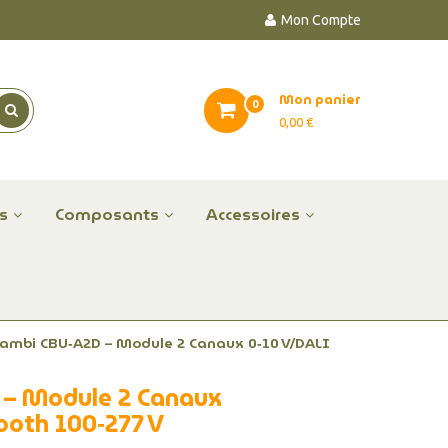
Mon Compte
Mon panier
0
0,00 €
es
Composants
Accessoires
ambi CBU‑A2D – Module 2 Canaux 0‑10 V/DALI
– Module 2 Canaux
ooth 100‑277 V