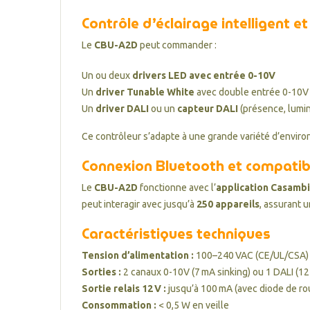
Contrôle d’éclairage intelligent e
Le
CBU-A2D
peut commander :
Un ou deux
drivers LED avec entrée 0-10V
Un
driver Tunable White
avec double entrée 0-10V p
Un
driver DALI
ou un
capteur DALI
(présence, lumi
Ce contrôleur s’adapte à une grande variété d’envir
Connexion Bluetooth et compatib
Le
CBU-A2D
fonctionne avec l’
application Casambi
peut interagir avec jusqu’à
250 appareils
, assurant 
Caractéristiques techniques
Tension d’alimentation :
100–240 VAC (CE/UL/CSA) 
Sorties :
2 canaux 0-10V (7 mA sinking) ou 1 DALI (12
Sortie relais 12 V :
jusqu’à 100 mA (avec diode de rou
Consommation :
< 0,5 W en veille