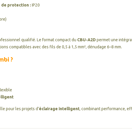
 de protection :
IP20
bre)
professionnel qualifié. Le format compact du
CBU-A2D
permet une intégrati
xions compatibles avec des fils de 0,5 à 1,5 mm², dénudage 6–8 mm.
mbi ?
flexible
lligent
le pour les projets d’
éclairage intelligent
, combinant performance, effi