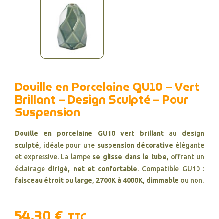
Douille en Porcelaine GU10 – Vert
Brillant – Design Sculpté – Pour
Suspension
Douille en porcelaine GU10
vert brillant
au
design
sculpté
, idéale pour une
suspension décorative
élégante
et expressive. La lampe
se glisse dans le tube
, offrant un
éclairage
dirigé, net et confortable
. Compatible GU10 :
faisceau étroit ou large
,
2700K à 4000K
,
dimmable
ou non.
54,30 €
TTC