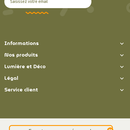
Informations

Nos produits

Lumière et Déco

Légal

Service client

© Lumière et Déco | 2026