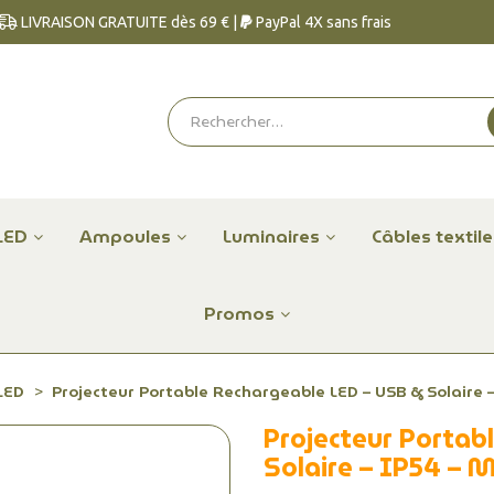
LIVRAISON GRATUITE dès 69 € |
PayPal 4X sans frais
LED
Ampoules
Luminaires
Câbles textil
Promos
LED
Projecteur Portable Rechargeable LED – USB & Solaire 
Projecteur Portab
Solaire – IP54 – 