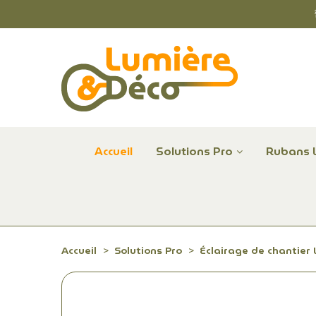
Accueil
Solutions Pro
Rubans 
Plafonniers et hublots LED professionnels
Alimentations et Contrôle LED 24 V Radium
Remplace Mercure, Sodium, Iodures - LED
Accueil
Solutions Pro
Éclairage de chantier 