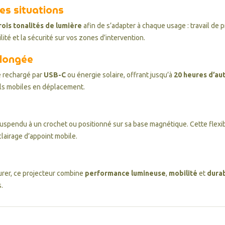
es situations
rois tonalités de lumière
afin de s’adapter à chaque usage : travail de 
ité et la sécurité sur vos zones d’intervention.
olongée
re rechargé par
USB-C
ou énergie solaire, offrant jusqu’à
20 heures d’a
ls mobiles en déplacement.
suspendu à un crochet ou positionné sur sa base magnétique. Cette flexibil
clairage d’appoint mobile.
urer, ce projecteur combine
performance lumineuse
,
mobilité
et
durab
.