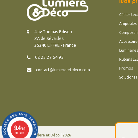
Nos pr
Câbles text
Ampoules
4 av Thomas Edison
Composan
ZA de Sévailles
Accessoire
35340 LIFFRE - France
Luminaires
02 23 27 64 95
Rubans LE
Promos
contact@lumiere-et-deco.com
Solutions 
9.4
/10
313 avis
© Lumière et Déco | 2026