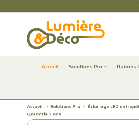
Accueil
Solutions Pro
Rubans 
Plafonniers et hublots LED professionnels
Alimentations et Contrôle LED 24 V Radium
Remplace Mercure, Sodium, Iodures - LED
Accueil
Solutions Pro
Éclairage LED entrepôt
Garantie 3 ans