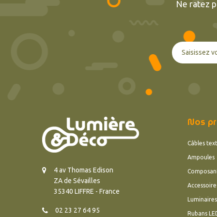
Ne ratez p
Nos pr
Câbles text
Ampoules
4 av Thomas Edison
Composan
ZA de Sévailles
Accessoire
35340 LIFFRE - France
Luminaires
02 23 27 64 95
Rubans LE