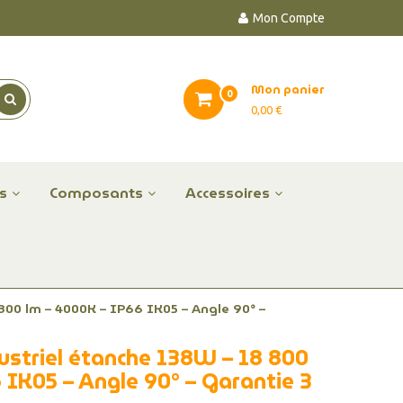
Mon Compte
Mon panier
0
0,00 €
es
Composants
Accessoires
800 lm – 4000K – IP66 IK05 – Angle 90° –
dustriel étanche 138W – 18 800
 IK05 – Angle 90° – Garantie 3