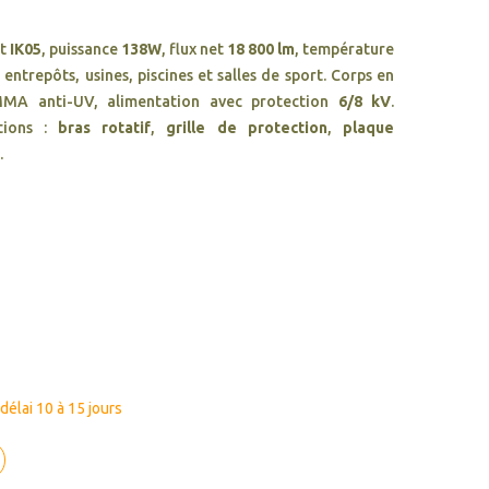
t
IK05
, puissance
138W
, flux net
18 800 lm
, température
 entrepôts, usines, piscines et salles de sport. Corps en
PMMA anti-UV, alimentation avec protection
6/8 kV
.
tions :
bras rotatif
,
grille de protection
,
plaque
.
élai 10 à 15 jours