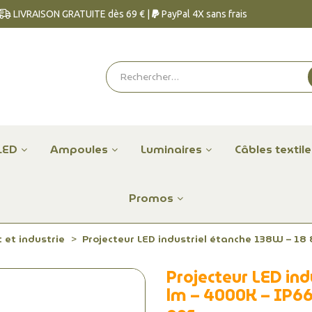
LIVRAISON GRATUITE dès 69 € |
PayPal 4X sans frais
LED
Ampoules
Luminaires
Câbles textil
Promos
 et industrie
Projecteur LED industriel étanche 138W – 18 
Projecteur LED in
lm – 4000K – IP66