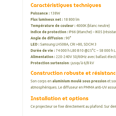
Caractéristiques techniques
Puissance :
138W
Flux lumineux net :
18 800 lm
Température de couleur :
4000K (blanc neutre)
Indice de protection :
IP66 (étanche) – IK05 (résist
Angle de diffusion :
90°
LED :
Samsung LH508A, CRI >80, SDCM 3
Durée de vie :
74 000 h L80 B10 @25°C – 58 000 h 
Alimentation :
220-240V 50/60Hz avec ballast élect
Protection surtension :
jusqu’à 6/8 kV
Construction robuste et résistan
Son corps en
aluminium moulé sous pression
et so
atmosphériques. Le diffuseur en PMMA anti-UV assure
Installation et options
Ce projecteur se fixe directement au plafond. Sur dema