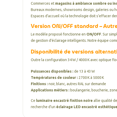
Commerces et
magasins à ambiance sombre ou ind
Bureaux modernes, showrooms design, galeries ou h
Espaces d’accueil où la technologie doit s’effacer der
Version ON/OFF standard – Autr
Le modèle proposé fonctionne en
ON/OFF
. Sur sim
de gestion d’éclairage intelligents. Notre équipe co
Disponibilité de versions alternat
Outre la configuration 34 W / 4000 K avec optique flo
Puissances disponibles :
de 13 à 43 W
Températures de couleur :
2700 K à 5000 K
Finitions :
noir, blanc, autres RAL sur demande
Applications métiers :
boulangerie, boucherie, zon
Ce
luminaire encastré finition noire
allie qualité d
recherche d’un
éclairage LED encastré esthétique