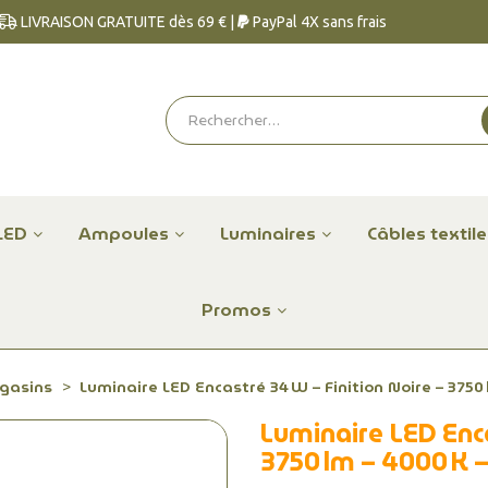
LIVRAISON GRATUITE dès 69 € |
PayPal 4X sans frais
LED
Ampoules
Luminaires
Câbles textil
Promos
agasins
Luminaire LED Encastré 34 W – Finition Noire – 3750
Luminaire LED Enca
3750 lm – 4000 K 