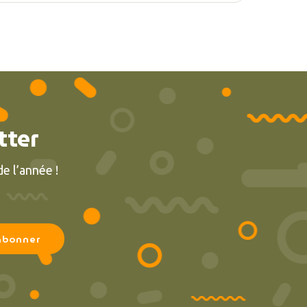
tter
e l’année !