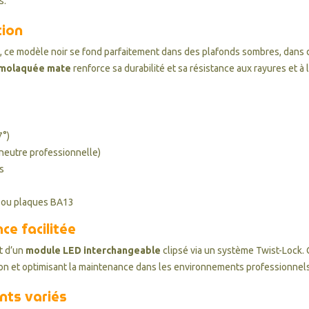
s.
tion
 ce modèle noir se fond parfaitement dans des plafonds sombres, dans des
rmolaquée mate
renforce sa durabilité et sa résistance aux rayures et à 
7°)
neutre professionnelle)
s
e ou plaques BA13
e facilitée
t d’un
module LED interchangeable
clipsé via un système Twist-Lock.
ntion et optimisant la maintenance dans les environnements professionnel
nts variés