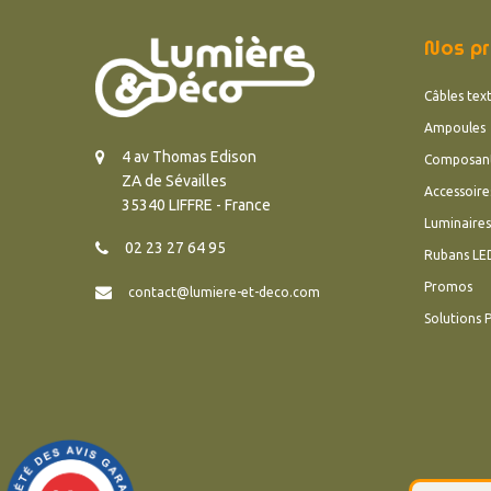
Nos pr
Câbles text
Ampoules
4 av Thomas Edison
Composan
ZA de Sévailles
Accessoire
35340 LIFFRE - France
Luminaires
02 23 27 64 95
Rubans LE
Promos
contact@lumiere-et-deco.com
Solutions 