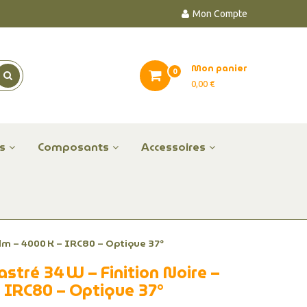
Mon Compte
Mon panier
0
0,00 €
es
Composants
Accessoires
 lm – 4000 K – IRC80 – Optique 37°
stré 34 W – Finition Noire –
– IRC80 – Optique 37°