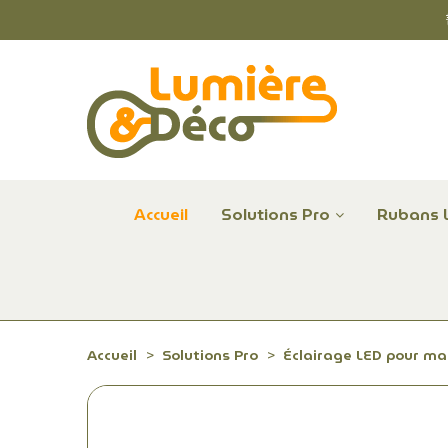
Accueil
Solutions Pro
Rubans 
Plafonniers et hublots LED professionnels
Alimentations et Contrôle LED 24 V Radium
Remplace Mercure, Sodium, Iodures - LED
Accueil
Solutions Pro
Éclairage LED pour m