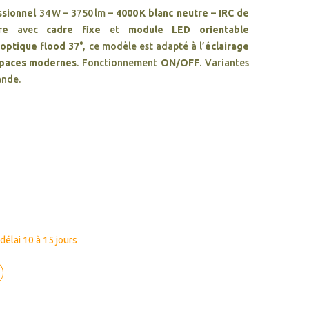
ssionnel
34 W – 3750 lm –
4000 K blanc neutre
–
IRC de
re
avec
cadre fixe
et
module LED orientable
e
optique flood 37°
, ce modèle est adapté à l’
éclairage
spaces modernes
. Fonctionnement
ON/OFF
. Variantes
ande.
élai 10 à 15 jours