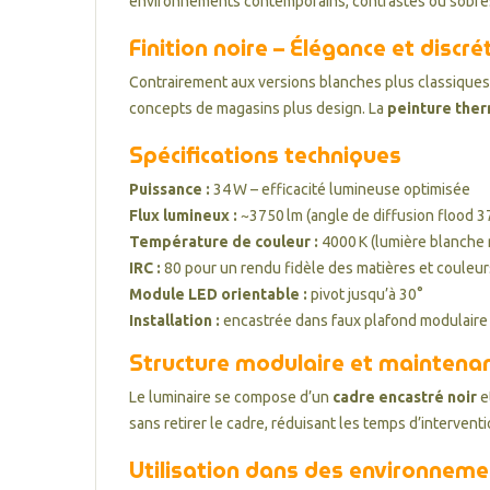
environnements contemporains, contrastés ou sobre
Finition noire – Élégance et discré
Contrairement aux versions blanches plus classiques,
concepts de magasins plus design. La
peinture the
Spécifications techniques
Puissance :
34 W – efficacité lumineuse optimisée
Flux lumineux :
~3750 lm (angle de diffusion flood 3
Température de couleur :
4000 K (lumière blanche 
IRC :
80 pour un rendu fidèle des matières et couleur
Module LED orientable :
pivot jusqu’à 30°
Installation :
encastrée dans faux plafond modulair
Structure modulaire et maintenanc
Le luminaire se compose d’un
cadre encastré noir
e
sans retirer le cadre, réduisant les temps d’interve
Utilisation dans des environneme