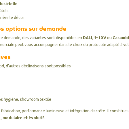
ustrielle
ôtels
rière le décor
es options sur demande
ple demande, des variantes sont disponibles en
DALI
,
1–10 V
ou
Casambi
mmerciale peut vous accompagner dans le choix du protocole adapté à votr
ives
od, d’autres déclinaisons sont possibles :
es hygiène, showroom textile
e fabrication, performance lumineuse et intégration discrète. Il constitue
, modulaire et évolutif
.