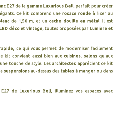
anc E27
de la
gamme Luxurious Bell
, parfait pour créer
égants. Ce kit comprend une
rosace ronde
à fixer au
blanc
de
1,50 m
, et un
cache douille en métal
. Il est
LED déco
et
vintage
, toutes proposées par
Lumière et
rapide
, ce qui vous permet de moderniser facilement
Ce kit convient aussi bien aux
cuisines
,
salons
qu'aux
 une touche de style. Les
architectes
apprécient ce kit
es
suspensions
au-dessus des
tables à manger
ou dans
 E27
de
Luxurious Bell
, illuminez vos espaces avec