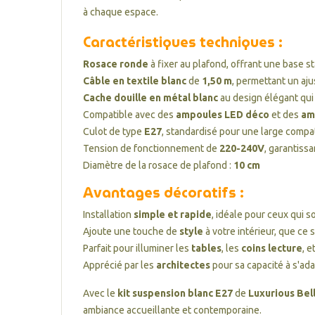
à chaque espace.
Caractéristiques techniques :
Rosace ronde
à fixer au plafond, offrant une base st
Câble en textile blanc
de
1,50 m
, permettant un aju
Cache douille en métal blanc
au design élégant qui
Compatible avec des
ampoules LED déco
et des
am
Culot de type
E27
, standardisé pour une large compati
Tension de fonctionnement de
220-240V
, garantissa
Diamètre de la rosace de plafond :
10 cm
Avantages décoratifs :
Installation
simple et rapide
, idéale pour ceux qui 
Ajoute une touche de
style
à votre intérieur, que ce 
Parfait pour illuminer les
tables
, les
coins lecture
, 
Apprécié par les
architectes
pour sa capacité à s'ada
Avec le
kit suspension blanc E27
de
Luxurious Bel
ambiance accueillante et contemporaine.