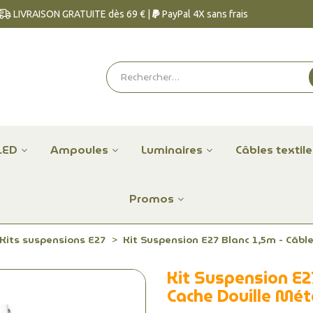
LIVRAISON GRATUITE dès 69 € |
PayPal 4X sans frais
LED
Ampoules
Luminaires
Câbles textil
Promos
Kits suspensions E27
Kit Suspension E27 Blanc 1,5m - Câbl
Kit Suspension E27
Cache Douille Mét