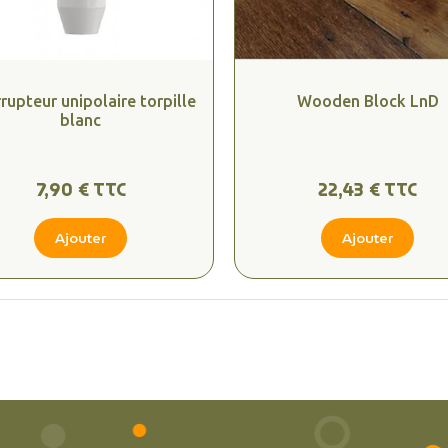
rrupteur unipolaire torpille
Wooden Block LnD
blanc
7,90 € TTC
22,43 € TTC
Ajouter
Ajouter