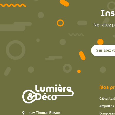
Ins
Ne ratez p
Nos pr
Câbles text
Ampoules
4 av Thomas Edison
Composan