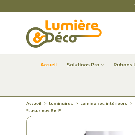
Accueil
Solutions Pro
Rubans 
Plafonniers et hublots LED professionnels
Alimentations et Contrôle LED 24 V Radium
Remplace Mercure, Sodium, Iodures - LED
Accueil
Luminaires
Luminaires intérieurs
"Luxurious Bell"