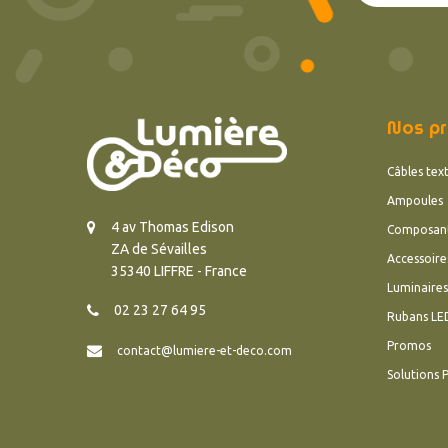
Nos pr
Câbles text
Ampoules
4 av Thomas Edison
Composan
ZA de Sévailles
Accessoire
35340 LIFFRE - France
Luminaires
02 23 27 64 95
Rubans LE
Promos
contact@lumiere-et-deco.com
Solutions 