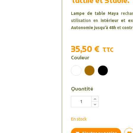
Tactile et Stable.
Lampe de table Maya
recha
utilisation en
intérieur et ex
Autonomie jusqu’à 48h
et
contr
35,50 €
TTC
Couleur
Blanc
Cognac
Noir
Quantité
En stock