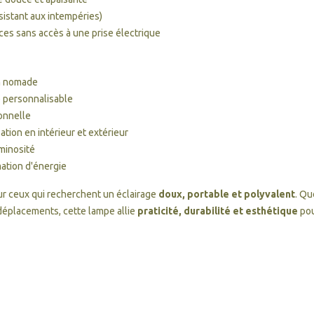
ésistant aux intempéries)
ces sans accès à une prise électrique
on nomade
 personnalisable
onnelle
ation en intérieur et extérieur
uminosité
ation d'énergie
our ceux qui recherchent un éclairage
doux, portable et polyvalent
. Qu
déplacements, cette lampe allie
praticité, durabilité et esthétique
pou