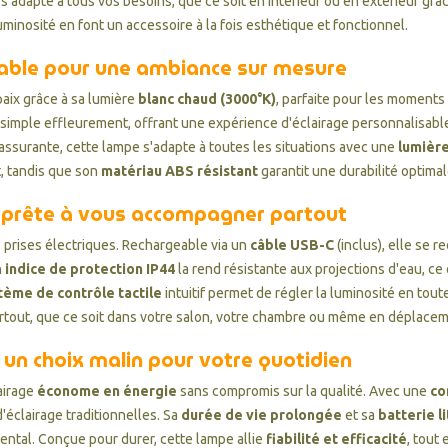
e s'adapte à tous vos besoins, que ce soit en intérieur ou en extérieur grâ
uminosité en font un accessoire à la fois esthétique et fonctionnel.
sable pour une ambiance sur mesure
aix grâce à sa lumière
blanc chaud (3000°K)
, parfaite pour les moments
 simple effleurement, offrant une expérience d'éclairage personnalisabl
assurante, cette lampe s'adapte à toutes les situations avec une
lumière
, tandis que son
matériau ABS résistant
garantit une durabilité optimal
pe prête à vous accompagner partout
des prises électriques. Rechargeable via un
câble USB-C
(inclus), elle se 
n
indice de protection IP44
la rend résistante aux projections d'eau, ce q
tème de contrôle tactile
intuitif permet de régler la luminosité en tou
artout, que ce soit dans votre salon, votre chambre ou même en déplacem
: un choix malin pour votre quotidien
lairage
économe en énergie
sans compromis sur la qualité. Avec une
co
'éclairage traditionnelles. Sa
durée de vie prolongée
et sa
batterie 
ental. Conçue pour durer, cette lampe allie
fiabilité et efficacité
, tout