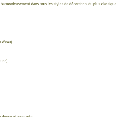
 harmonieusement dans tous les styles de décoration, du plus classique
s d'eau)
euse)
e douce et apaisante