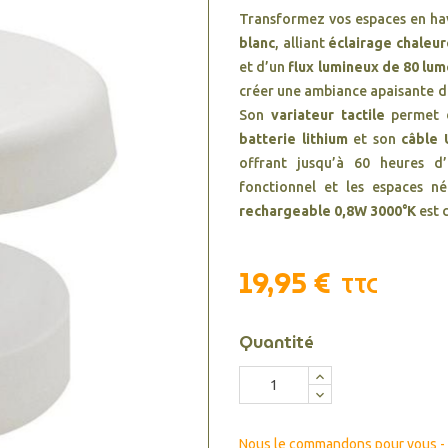
Transformez vos espaces en ha
blanc
, alliant
éclairage chaleu
et d’un
flux lumineux de 80 lu
créer une ambiance apaisante da
Son
variateur tactile
permet d’
batterie lithium
et son
câble
offrant jusqu’à 60 heures d
fonctionnel et les espaces n
rechargeable 0,8W 3000°K
est c
19,95 €
TTC
Quantité
Nous le commandons pour vous - d