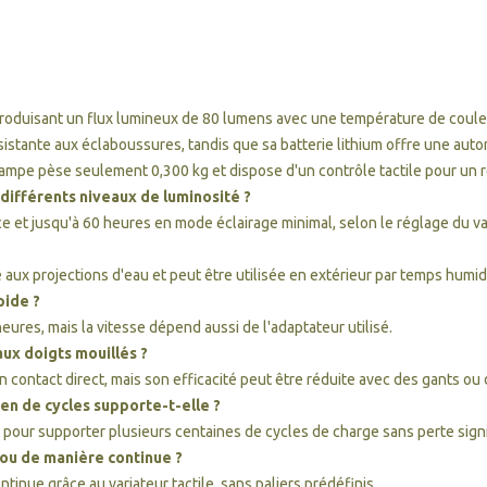
roduisant un flux lumineux de 80 lumens avec une température de coule
sistante aux éclaboussures, tandis que sa batterie lithium offre une auto
mpe pèse seulement 0,300 kg et dispose d'un contrôle tactile pour un rég
différents niveaux de luminosité ?
e et jusqu'à 60 heures en mode éclairage minimal, selon le réglage du va
te aux projections d'eau et peut être utilisée en extérieur par temps humid
pide ?
res, mais la vitesse dépend aussi de l'adaptateur utilisé.
aux doigts mouillés ?
n contact direct, mais son efficacité peut être réduite avec des gants ou 
ien de cycles supporte-t-elle ?
e pour supporter plusieurs centaines de cycles de charge sans perte sign
 ou de manière continue ?
tinue grâce au variateur tactile, sans paliers prédéfinis.