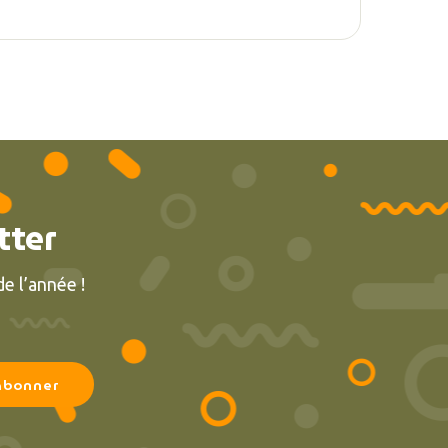
tter
e l’année !