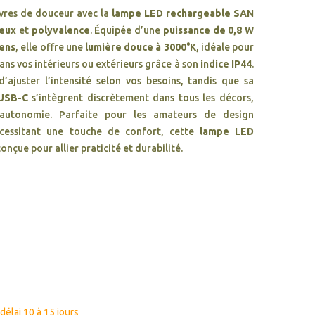
vres de douceur avec la
lampe LED rechargeable SAN
reux
et
polyvalence
. Équipée d’une
puissance de 0,8 W
mens
, elle offre une
lumière douce à 3000°K
, idéale pour
ns vos intérieurs ou extérieurs grâce à son
indice IP44
.
ajuster l’intensité selon vos besoins, tandis que sa
 USB-C
s’intègrent discrètement dans tous les décors,
’autonomie. Parfaite pour les amateurs de design
écessitant une touche de confort, cette
lampe LED
onçue pour allier praticité et durabilité.
élai 10 à 15 jours