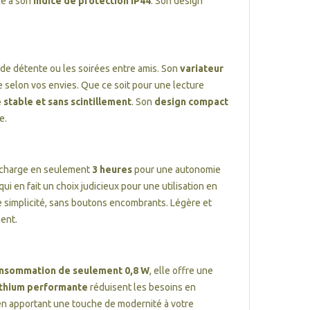
ce à son
indice de protection IP44
. Son design
 de détente ou les soirées entre amis. Son
variateur
e selon vos envies. Que ce soit pour une lecture
 stable et sans scintillement
. Son
design compact
e.
recharge en seulement
3 heures
pour une autonomie
ui en fait un choix judicieux pour une utilisation en
te simplicité, sans boutons encombrants. Légère et
ent.
nsommation de seulement 0,8 W
, elle offre une
lithium performante
réduisent les besoins en
 en apportant une touche de modernité à votre