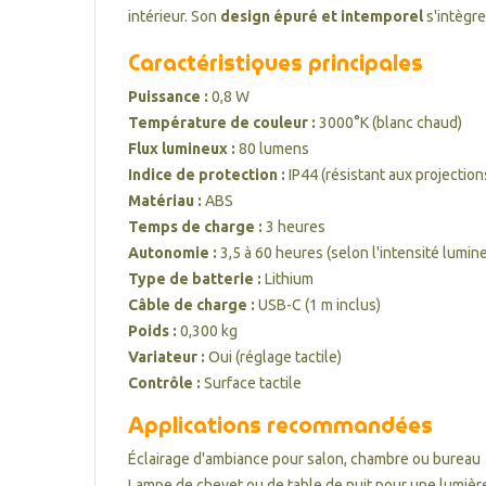
intérieur. Son
design épuré et intemporel
s'intègre
Caractéristiques principales
Puissance :
0,8 W
Température de couleur :
3000°K (blanc chaud)
Flux lumineux :
80 lumens
Indice de protection :
IP44 (résistant aux projection
Matériau :
ABS
Temps de charge :
3 heures
Autonomie :
3,5 à 60 heures (selon l'intensité lumin
Type de batterie :
Lithium
Câble de charge :
USB-C (1 m inclus)
Poids :
0,300 kg
Variateur :
Oui (réglage tactile)
Contrôle :
Surface tactile
Applications recommandées
Éclairage d'ambiance pour salon, chambre ou bureau
Lampe de chevet ou de table de nuit pour une lumièr