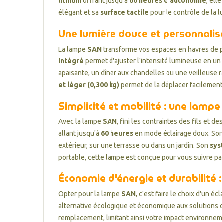
lithium
offrant jusqu'à
60 heures d'autonomie
, ell
élégant et sa
surface tactile
pour le contrôle de la l
Une lumière douce et personnali
La lampe
SAN
transforme vos espaces en havres de p
intégré
permet d'ajuster l'intensité lumineuse en un
apaisante, un dîner aux chandelles ou une veilleuse r
et léger (0,300 kg)
permet de la déplacer facilement
Simplicité et mobilité : une lam
Avec la lampe
SAN
, fini les contraintes des fils et 
allant jusqu'à
60 heures
en mode éclairage doux. So
extérieur, sur une terrasse ou dans un jardin. Son
sys
portable, cette lampe est conçue pour vous suivre p
Économie d'énergie et durabilité 
Opter pour la lampe
SAN
, c'est faire le choix d'un éc
alternative écologique et économique aux solutions d
remplacement, limitant ainsi votre impact environnem