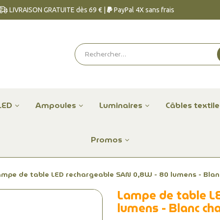
LIVRAISON GRATUITE dès 69 € |
PayPal 4X sans frais
LED
Ampoules
Luminaires
Câbles textil
Promos
ampe de table LED rechargeable SAN 0,8W - 80 lumens - Blan
Lampe de table L
lumens - Blanc c