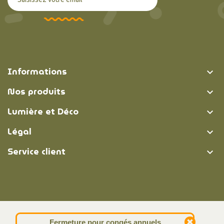
Informations

Nos produits

Lumière et Déco

Légal

Service client

© Lumière et Déco | 2026
Fermeture pour congés annuels