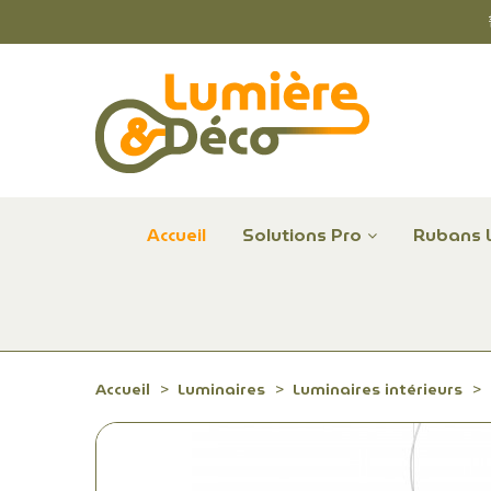
Accueil
Solutions Pro
Rubans 
Plafonniers et hublots LED professionnels
Alimentations et Contrôle LED 24 V Radium
Remplace Mercure, Sodium, Iodures - LED
Accueil
Luminaires
Luminaires intérieurs