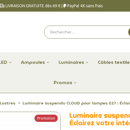
LIVRAISON GRATUITE dès 69 € |
PayPal 4X sans frais
LED
Ampoules
Luminaires
Câbles textil
Promos
Lustres
Luminaire suspendu CLOUD pour lampes E27 : Éclaire
Luminaire suspen
Promotion
Éclairez votre inté