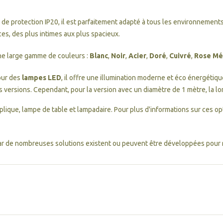
ce de protection IP20, il est parfaitement adapté à tous les environnements
es, des plus intimes aux plus spacieux.
une large gamme de couleurs :
Blanc
,
Noir
,
Acier
,
Doré
,
Cuivré
,
Rose Mét
ur des
lampes LED
, il offre une illumination moderne et éco énergétiq
s versions. Cependant, pour la version avec un diamètre de 1 mètre, la l
lique, lampe de table et lampadaire. Pour plus d'informations sur ces op
ar de nombreuses solutions existent ou peuvent être développées pour 