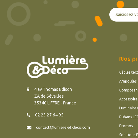
Nos pr
Câbles text
Ampoules
4 av Thomas Edison
Composan
ZA de Sévailles
Accessoire
35340 LIFFRE - France
Luminaires
02 23 27 64 95
Rubans LE
Promos
contact@lumiere-et-deco.com
Solutions 