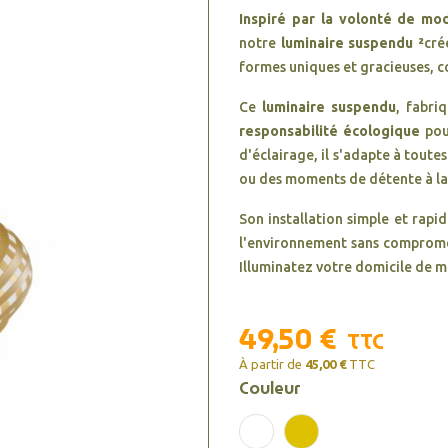
Inspiré par la volonté de mod
notre
luminaire suspendu ²
cré
formes uniques et gracieuses, c
Ce
luminaire suspendu
, fabri
responsabilité écologique
pour
d'éclairage, il s'adapte à toute
ou des moments de détente à la
Son installation simple et rapi
l'environnement sans compromett
Illuminatez votre domicile de m
49,50 €
TTC
À partir de
45,00 €
TTC
Couleur
Blanc
Laiton