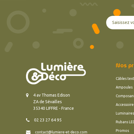
Nos pr
Câbles text
Ampoules
4 av Thomas Edison
Composan
ZA de Sévailles
Accessoire
35340 LIFFRE - France
Luminaires
02 23 27 64 95
Rubans LE
Promos
contact@lumiere-et-deco.com