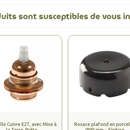
uits sont susceptibles de vous i
lle Cuivre E27, avec Mise à
Rosace plafond en porcel
la Terre, Prête...
Ø90 mm – Finition...