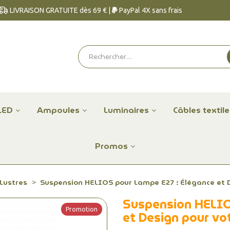
LIVRAISON GRATUITE dès 69 € |
PayPal 4X sans frais
LED
Ampoules
Luminaires
Câbles textil
Promos
Lustres
Suspension HELIOS pour Lampe E27 : Élégance et D
Suspension HELIO
Promotion
et Design pour vo