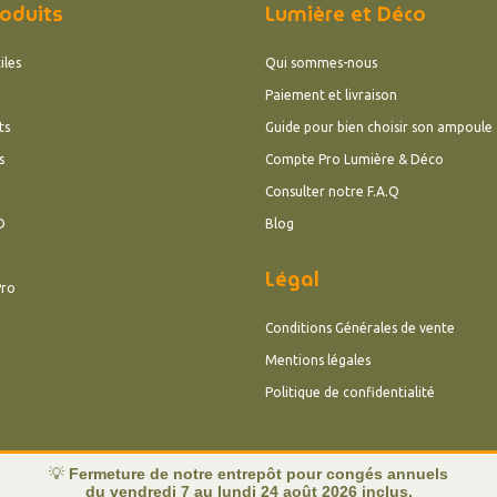
oduits
Lumière et Déco
iles
Qui sommes-nous
Paiement et livraison
ts
Guide pour bien choisir son ampoule
s
Compte Pro Lumière & Déco
Consulter notre F.A.Q
D
Blog
Légal
Pro
Conditions Générales de vente
Mentions légales
Politique de confidentialité
💡
Fermeture de notre entrepôt pour congés annuels
du vendredi 7 au lundi 24 août 2026 inclus.