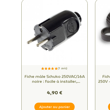
Fiche mâle Schuko 250VAC/16A
Fic
noire : facile à installer,
250V -
connectivité fiable pour
qu
bureaux et espaces
4,90 €
commerciaux
Ajouter au panier