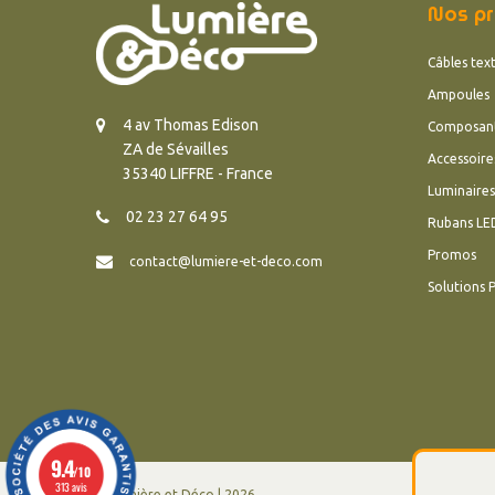
Nos pr
Câbles text
Ampoules
4 av Thomas Edison
Composan
ZA de Sévailles
Accessoire
35340 LIFFRE - France
Luminaires
02 23 27 64 95
Rubans LE
Promos
contact@lumiere-et-deco.com
Solutions 
9.4
/10
313 avis
© Lumière et Déco | 2026