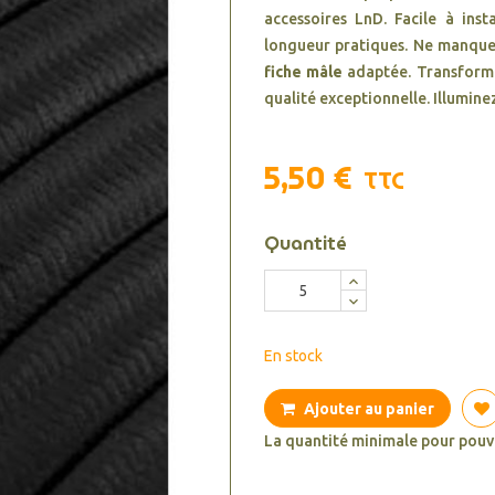
accessoires LnD. Facile à inst
longueur pratiques. Ne manquez
fiche mâle
adaptée. Transformez
qualité exceptionnelle. Illumine
5,50 €
TTC
Quantité
En stock
Ajouter au panier
La quantité minimale pour pouv