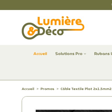
Accueil
Solutions Pro
Rubans 
Plafonniers et hublots LED professionnels
Alimentations et Contrôle LED 24 V Radium
Remplace Mercure, Sodium, Iodures - LED
Accueil
Promos
Câble Textile Plat 2x1.5mm2