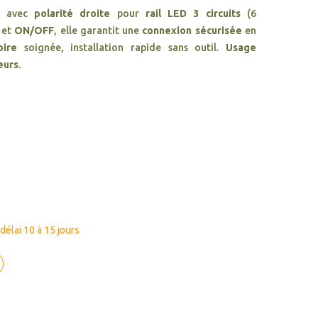
avec
polarité droite
pour
rail LED 3 circuits
(6
et
ON/OFF
, elle garantit une
connexion sécurisée
en
oire
soignée, installation rapide sans outil.
Usage
eurs
.
élai 10 à 15 jours