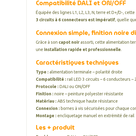
Compatibilité DALI et ON/OFF
Équipée des lignes L1, L2, L3, N, terre et D+/D-, cett
3 circuits à 6 connecteurs est impératif
, quelle q
Connexion simple, finition noire d
Grâce à son
capot noir
assorti, cette alimentation te
une
installation rapide et professionnelle
.
Caractéristiques techniques
Type :
alimentation terminale – polarité droite
Compatibilité :
rail LED 3 circuits – 6 conducteurs –
Protocole :
DALI ou ON/OFF
Finition :
noire – peinture polyester résistante
Matériau :
ABS technique haute résistance
Connexion :
bornes à vis sécurisées pour chaque c
Montage :
encliquetage manuel en extrémité de rail
Les + produit