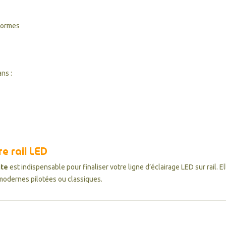
normes
ns :
e rail LED
ite
est indispensable pour finaliser votre ligne d’éclairage LED sur rail. 
modernes pilotées ou classiques.