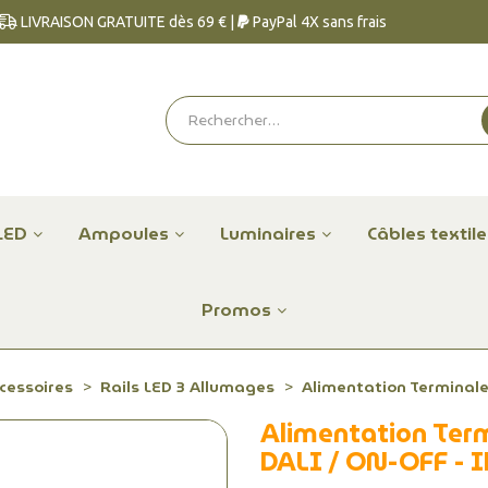
LIVRAISON GRATUITE dès 69 € |
PayPal 4X sans frais
LED
Ampoules
Luminaires
Câbles textil
Promos
ccessoires
Rails LED 3 Allumages
Alimentation Terminale 
Alimentation Term
DALI / ON-OFF - 