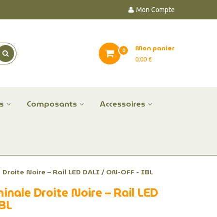
Mon Compte
Mon panier
0
0,00 €
es
Composants
Accessoires
Droite Noire – Rail LED DALI / ON-OFF - IBL
inale Droite Noire – Rail LED
IBL