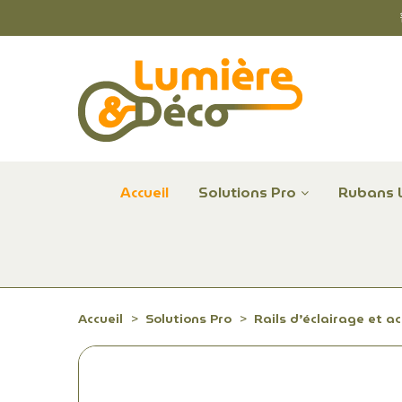
Accueil
Solutions Pro
Rubans 
Plafonniers et hublots LED professionnels
Alimentations et Contrôle LED 24 V Radium
Remplace Mercure, Sodium, Iodures - LED
Accueil
Solutions Pro
Rails d’éclairage et a