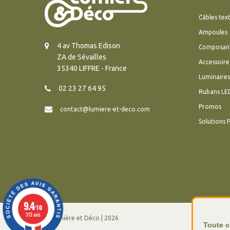
Câbles text
Ampoules
4 av Thomas Edison
Composan
ZA de Sévailles
Accessoire
35340 LIFFRE - France
Luminaires
02 23 27 64 95
Rubans LE
Promos
contact@lumiere-et-deco.com
Solutions 
9.4
/10
313 avis
© Lumière et Déco | 2026
Toute c