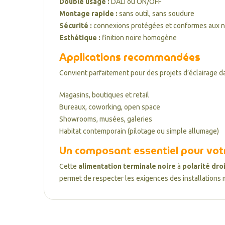
Double usage :
DALI ou ON/OFF
Montage rapide :
sans outil, sans soudure
Sécurité :
connexions protégées et conformes aux 
Esthétique :
finition noire homogène
Applications recommandées
Convient parfaitement pour des projets d’éclairage da
Magasins, boutiques et retail
Bureaux, coworking, open space
Showrooms, musées, galeries
Habitat contemporain (pilotage ou simple allumage)
Un composant essentiel pour votr
Cette
alimentation terminale noire
à
polarité dro
permet de respecter les exigences des installations 