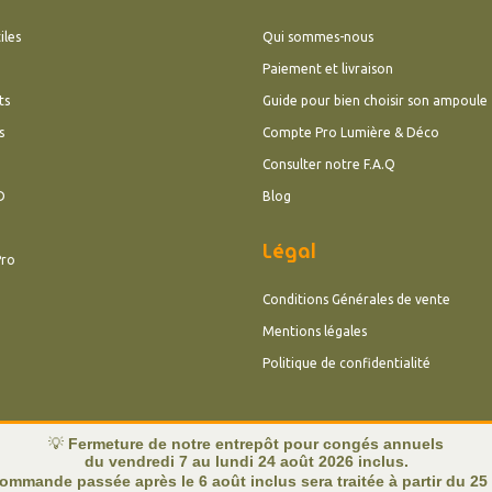
iles
Qui sommes-nous
Paiement et livraison
ts
Guide pour bien choisir son ampoule
s
Compte Pro Lumière & Déco
Consulter notre F.A.Q
D
Blog
Légal
Pro
Conditions Générales de vente
Mentions légales
Politique de confidentialité
💡
Fermeture de notre entrepôt pour congés annuels
du vendredi 7 au lundi 24 août 2026 inclus.
ommande passée après le 6 août inclus sera traitée à partir du 25