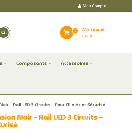
Mon Compte
Mon panier
0
0,00 €
es
Composants
Accessoires
ir – Rail LED 3 Circuits – Pour Filin Acier Sécurisé
ion Noir – Rail LED 3 Circuits –
curisé