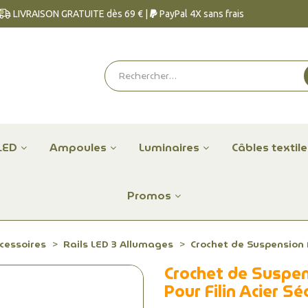
LIVRAISON GRATUITE dès 69 € |
PayPal 4X sans frais
LED
Ampoules
Luminaires
Câbles textil
Promos
ccessoires
Rails LED 3 Allumages
Crochet de Suspension No
Crochet de Suspens
Pour Filin Acier Sé