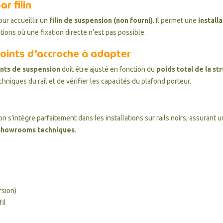
r filin
our accueillir un
filin de suspension (non fourni)
. Il permet une
install
ions où une fixation directe n’est pas possible.
oints d’accroche à adapter
nts de suspension
doit être ajusté en fonction du
poids total de la st
niques du rail et de vérifier les capacités du plafond porteur.
n s’intègre parfaitement dans les installations sur rails noirs, assurant 
 showrooms techniques
.
rsion)
il