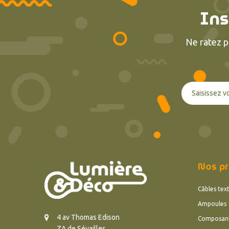
Ins
Ne ratez p
Nos pr
Câbles text
Ampoules
4 av Thomas Edison
Composan
ZA de Sévailles