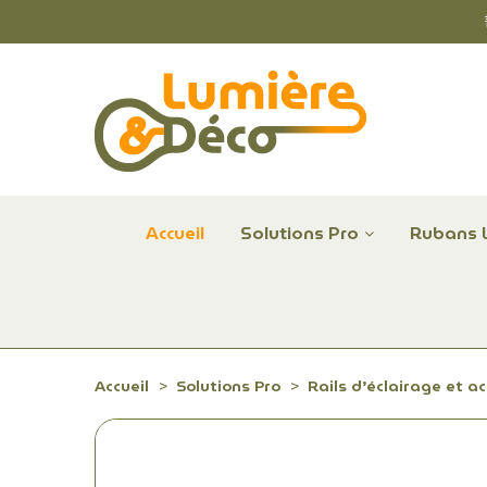
Accueil
Solutions Pro
Rubans 
Plafonniers et hublots LED professionnels
Alimentations et Contrôle LED 24 V Radium
Remplace Mercure, Sodium, Iodures - LED
Accueil
Solutions Pro
Rails d’éclairage et a