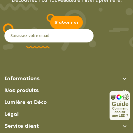
Informations

Nos produits

Lumière et Déco

Guide
C
o
m
m
e
n
t
Légal
c
h
o
i
s
i
r

u
n
e
L
E
D
?
Service client
