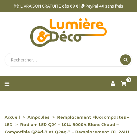
LIVRAISON GRATUITE dès 69 € |
PayPal 4X sans frais
0
Accueil
Ampoules
Remplacement Fluocompactes –
LED
Radium LED G24 – 10W 3000K Blanc Chaud –
Compatible G24d-3 et G24q-3 – Remplacement CFL 26W