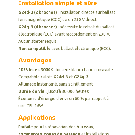
Installation simple et sûre
G24d-3 (2 broches)
: installation directe sur ballast
ferromagnétique (CCG) ou en 230 V direct.
G24q-3 (4 broches)
: nécessite le retrait du ballast
électronique (ECG) avant raccordement en 230 V.
Aucun starter requis.
Non compatible
avec ballast électronique (ECG).
Avantages
1035 lm en 3000K
: lumière blanc chaud conviviale
Compatible culots
G24d-3
et
G24q-3
Allumage instantané, sans scintillement
Durée de vie :
jusqu’à 30 000 heures
Économie d’énergie d’environ 60 % par rapport à
une CFL 26W
Applications
Parfaite pour la rénovation des
bureaux
,
commerces
,
zones de passage
et installations