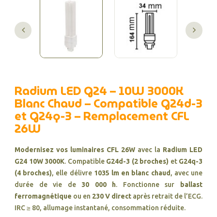
Radium LED G24 – 10W 3000K
Blanc Chaud – Compatible G24d-3
et G24q-3 – Remplacement CFL
26W
Modernisez vos luminaires CFL 26W
avec la
Radium LED
G24 10W 3000K
. Compatible
G24d-3 (2 broches)
et
G24q-3
(4 broches)
, elle délivre
1035 lm en blanc chaud
, avec une
durée de vie de
30 000 h
. Fonctionne sur
ballast
ferromagnétique
ou en
230 V direct
après retrait de l’ECG.
IRC ≥ 80, allumage instantané, consommation réduite.