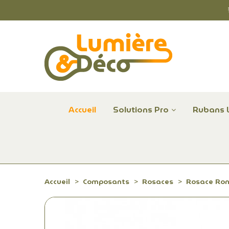
Accueil
Solutions Pro
Rubans 
Plafonniers et hublots LED professionnels
Alimentations et Contrôle LED 24 V Radium
Remplace Mercure, Sodium, Iodures - LED
Accueil
Composants
Rosaces
Rosace Rond