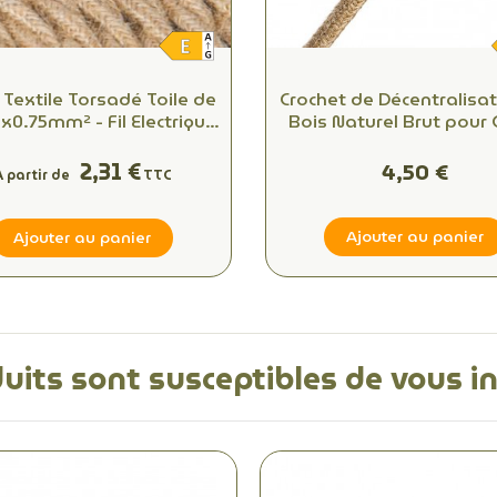
 Textile Torsadé Toile de
Crochet de Décentralisat
x0.75mm² - Fil Electrique
Bois Naturel Brut pour 
Tissu
Électrique en Textile
Accessoire pour Lumin
2,31 €
4,50 €
À partir de
TTC
Ajouter au panier
Ajouter au panier
uits sont susceptibles de vous i