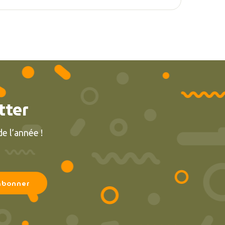
tter
e l’année !