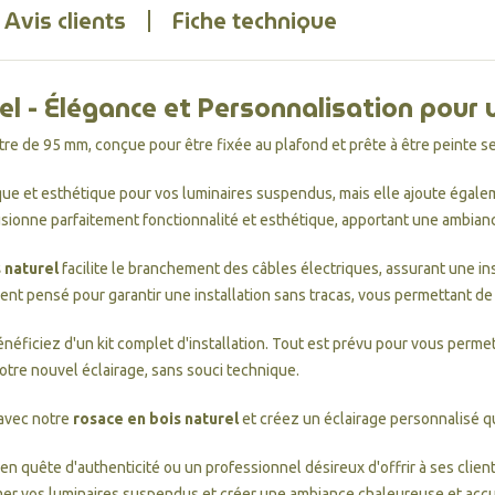
Avis clients
Fiche technique
l - Élégance et Personnalisation pour 
tre de 95 mm, conçue pour être fixée au plafond et prête à être peinte s
ue et esthétique pour vos luminaires suspendus, mais elle ajoute égalem
usionne parfaitement fonctionnalité et esthétique, apportant une ambianc
 naturel
facilite le branchement des câbles électriques, assurant une in
nt pensé pour garantir une installation sans tracas, vous permettant de 
énéficiez d'un kit complet d'installation. Tout est prévu pour vous perme
 votre nouvel éclairage, sans souci technique.
 avec notre
rosace en bois naturel
et créez un éclairage personnalisé qui
n quête d'authenticité ou un professionnel désireux d'offrir à ses clie
imer vos luminaires suspendus et créer une ambiance chaleureuse et accu