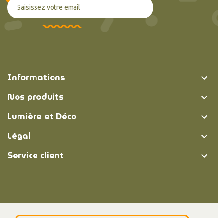
Informations

Nos produits

Lumière et Déco

Légal

Service client

© Lumière et Déco | 2026