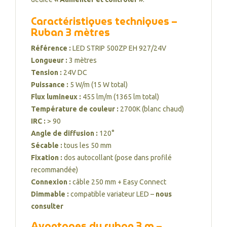
Caractéristiques techniques –
Ruban 3 mètres
Référence :
LED STRIP 500ZP EH 927/24V
Longueur :
3 mètres
Tension :
24V DC
Puissance :
5 W/m (15 W total)
Flux lumineux :
455 lm/m (1365 lm total)
Température de couleur :
2700K (blanc chaud)
IRC :
> 90
Angle de diffusion :
120°
Sécable :
tous les 50 mm
Fixation :
dos autocollant (pose dans profilé
recommandée)
Connexion :
câble 250 mm + Easy Connect
Dimmable :
compatible variateur LED –
nous
consulter
Avantages du ruban 3 m –